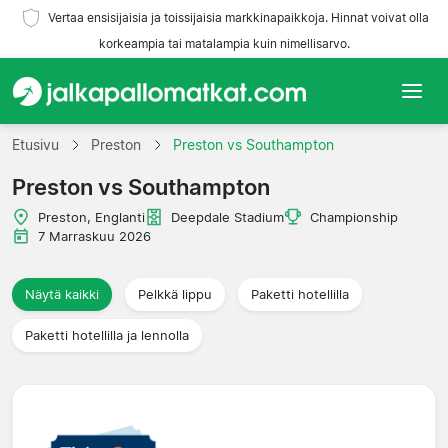
Vertaa ensisijaisia ja toissijaisia markkinapaikkoja. Hinnat voivat olla
korkeampia tai matalampia kuin nimellisarvo.
Etusivu
Etusivu
Preston
Preston vs Southampton
Preston vs Southampton
Joukkueet
Preston, Englanti
Deepdale Stadium
Championship
Liigat
7 Marraskuu 2026
Matkatoimistoja
Näytä kaikki
Pelkkä lippu
Paketti hotellilla
Paketti hotellilla ja lennolla