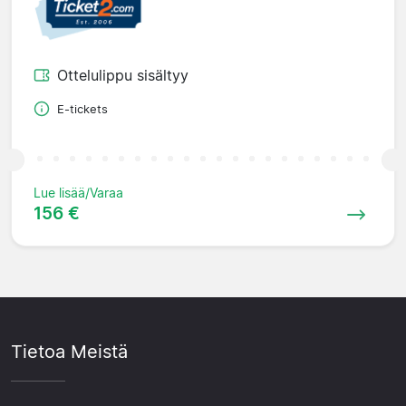
Ottelulippu sisältyy
E-tickets
Lue lisää/Varaa
156 €
Tietoa Meistä