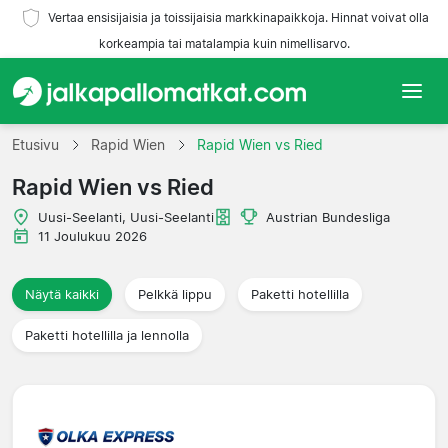
Vertaa ensisijaisia ja toissijaisia markkinapaikkoja. Hinnat voivat olla
korkeampia tai matalampia kuin nimellisarvo.
Etusivu
Etusivu
Rapid Wien
Rapid Wien vs Ried
Rapid Wien vs Ried
Joukkueet
Uusi-Seelanti, Uusi-Seelanti
Austrian Bundesliga
Liigat
11 Joulukuu 2026
Matkatoimistoja
Näytä kaikki
Pelkkä lippu
Paketti hotellilla
Paketti hotellilla ja lennolla