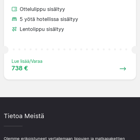
Ottelulippu sisältyy
5 yötä hotellissa sisältyy
Lentolippu sisältyy
Lue lisää/Varaa
738 €
Tietoa Meistä
Olemme erikoistuneet vertailemaan lippujen ja matkapakettien