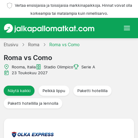
Vertaa ensisijaisia ja toissijaisia markkinapaikkoja. Hinnat voivat olla
korkeampia tai matalampia kuin nimellisarvo.
Etusivu
Etusivu
Roma
Roma vs Como
Roma vs Como
Joukkueet
Rooma, Italia
Stadio Olimpico
Serie A
Liigat
23 Toukokuu 2027
Matkatoimistoja
Näytä kaikki
Pelkkä lippu
Paketti hotellilla
Paketti hotellilla ja lennolla