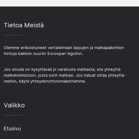
Tietoa Meistä
Olemme erikoistuneet vertailemaan lippujen ja matkapakettien
hintoja kaikkiin suuriin Euroopan liigoihin.
Jos sinulla on kysyttävää jo varatusta matkasta, ota yhteyttä
matkatoimistoon, josta ostit matkasi. Jos haluat ottaa yhteyttä
meihin, käytä yhteydenottolomakettamme.
Valikko
Etusivu