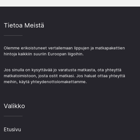
Tietoa Meistä
Olemme erikoistuneet vertailemaan lippujen ja matkapakettien
hintoja kaikkiin suuriin Euroopan liigoihin.
Jos sinulla on kysyttävää jo varatusta matkasta, ota yhteyttä
matkatoimistoon, josta ostit matkasi. Jos haluat ottaa yhteyttä
meihin, käytä yhteydenottolomakettamme.
Valikko
Etusivu