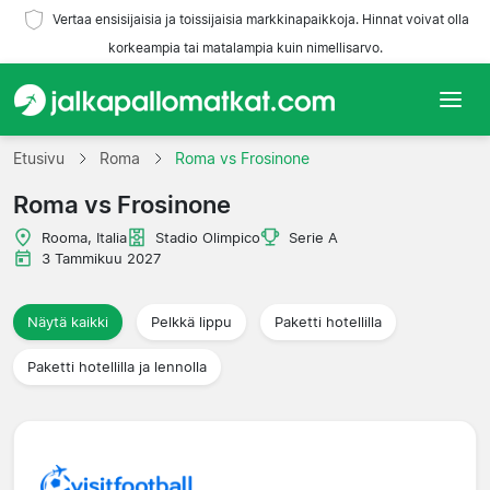
Vertaa ensisijaisia ja toissijaisia markkinapaikkoja. Hinnat voivat olla
korkeampia tai matalampia kuin nimellisarvo.
Etusivu
Etusivu
Roma
Roma vs Frosinone
Roma vs Frosinone
Joukkueet
Rooma, Italia
Stadio Olimpico
Serie A
Liigat
3 Tammikuu 2027
Matkatoimistoja
Näytä kaikki
Pelkkä lippu
Paketti hotellilla
Paketti hotellilla ja lennolla