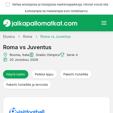
Vertaa ensisijaisia ja toissijaisia markkinapaikkoja. Hinnat voivat olla
korkeampia tai matalampia kuin nimellisarvo.
Etusivu
Etusivu
Roma
Roma vs Juventus
Roma vs Juventus
Joukkueet
Rooma, Italia
Stadio Olimpico
Serie A
Liigat
20 Joulukuu 2026
Matkatoimistoja
Näytä kaikki
Pelkkä lippu
Paketti hotellilla
Paketti hotellilla ja lennolla