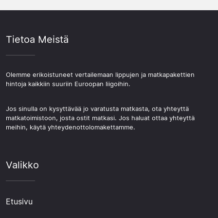
Tietoa Meistä
Olemme erikoistuneet vertailemaan lippujen ja matkapakettien
hintoja kaikkiin suuriin Euroopan liigoihin.
Jos sinulla on kysyttävää jo varatusta matkasta, ota yhteyttä
matkatoimistoon, josta ostit matkasi. Jos haluat ottaa yhteyttä
meihin, käytä yhteydenottolomakettamme.
Valikko
Etusivu