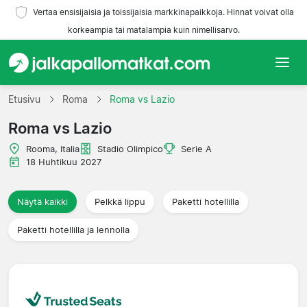
Vertaa ensisijaisia ja toissijaisia markkinapaikkoja. Hinnat voivat olla
korkeampia tai matalampia kuin nimellisarvo.
Etusivu
Etusivu
Roma
Roma vs Lazio
Roma vs Lazio
Joukkueet
Rooma, Italia
Stadio Olimpico
Serie A
Liigat
18 Huhtikuu 2027
Matkatoimistoja
Näytä kaikki
Pelkkä lippu
Paketti hotellilla
Paketti hotellilla ja lennolla