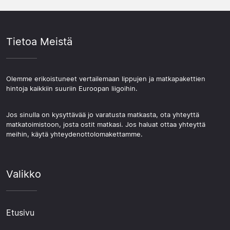
Tietoa Meistä
Olemme erikoistuneet vertailemaan lippujen ja matkapakettien
hintoja kaikkiin suuriin Euroopan liigoihin.
Jos sinulla on kysyttävää jo varatusta matkasta, ota yhteyttä
matkatoimistoon, josta ostit matkasi. Jos haluat ottaa yhteyttä
meihin, käytä yhteydenottolomakettamme.
Valikko
Etusivu