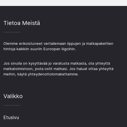
Tietoa Meistä
Olemme erikoistuneet vertailemaan lippujen ja matkapakettien
hintoja kaikkiin suuriin Euroopan liigoihin.
Jos sinulla on kysyttävää jo varatusta matkasta, ota yhteyttä
matkatoimistoon, josta ostit matkasi. Jos haluat ottaa yhteyttä
meihin, käytä yhteydenottolomakettamme.
Valikko
Etusivu