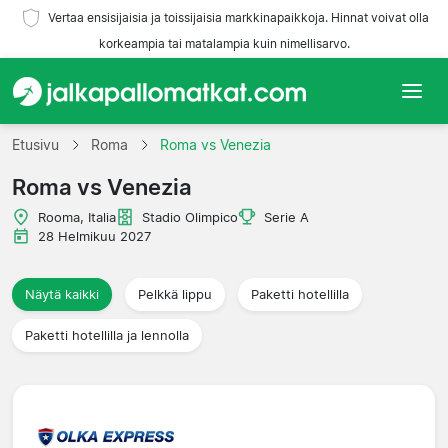
Vertaa ensisijaisia ja toissijaisia markkinapaikkoja. Hinnat voivat olla
korkeampia tai matalampia kuin nimellisarvo.
Etusivu
Etusivu
Roma
Roma vs Venezia
Roma vs Venezia
Joukkueet
Rooma, Italia
Stadio Olimpico
Serie A
Liigat
28 Helmikuu 2027
Matkatoimistoja
Näytä kaikki
Pelkkä lippu
Paketti hotellilla
Paketti hotellilla ja lennolla