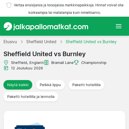
Vertaa ensisijaisia ja toissijaisia markkinapaikkoja. Hinnat voivat olla
korkeampia tai matalampia kuin nimellisarvo.
Etusivu
Etusivu
Sheffield United
Sheffield United vs Burnley
Sheffield United vs Burnley
Joukkueet
Sheffield, Englanti
Bramall Lane
Championship
Liigat
12 Joulukuu 2026
Matkatoimistoja
Näytä kaikki
Pelkkä lippu
Paketti hotellilla
Paketti hotellilla ja lennolla