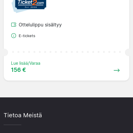
Ottelulippu sisältyy
E-tickets
Lue lisää/Varaa
156 €
Tietoa Meistä