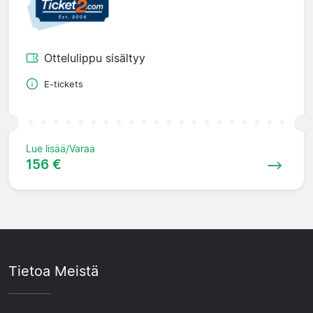
Ottelulippu sisältyy
E-tickets
Lue lisää/Varaa
156 €
Tietoa Meistä