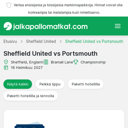
Vertaa ensisijaisia ja toissijaisia markkinapaikkoja. Hinnat voivat olla
korkeampia tai matalampia kuin nimellisarvo.
Etusivu
Etusivu
Sheffield United
Sheffield United vs Portsmouth
Sheffield United vs Portsmouth
Joukkueet
Sheffield, Englanti
Bramall Lane
Championship
Liigat
16 Helmikuu 2027
Matkatoimistoja
Näytä kaikki
Pelkkä lippu
Paketti hotellilla
Paketti hotellilla ja lennolla