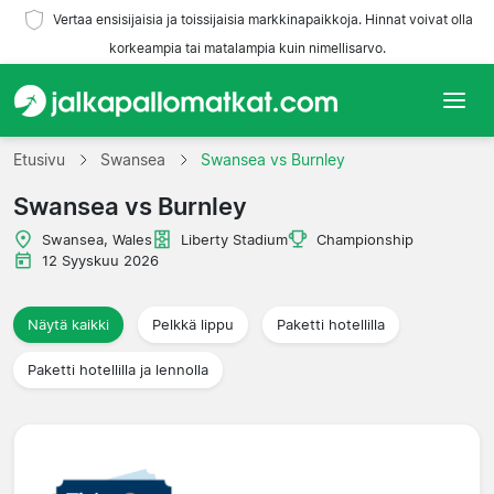
Vertaa ensisijaisia ja toissijaisia markkinapaikkoja. Hinnat voivat olla
korkeampia tai matalampia kuin nimellisarvo.
Etusivu
Etusivu
Swansea
Swansea vs Burnley
Swansea vs Burnley
Joukkueet
Swansea, Wales
Liberty Stadium
Championship
Liigat
12 Syyskuu 2026
Matkatoimistoja
Näytä kaikki
Pelkkä lippu
Paketti hotellilla
Paketti hotellilla ja lennolla