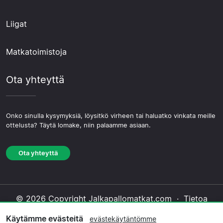
Liigat
Matkatoimistoja
Ota yhteyttä
Onko sinulla kysymyksiä, löysitkö virheen tai haluatko vinkata meille
ottelusta? Täytä lomake, niin palaamme asiaan.
Ota yhteyttä
© 2026 Copyright Jalkapallomatkat.com ·
Tietoa
Meistä
·
Ota yhteyttä
·
Tietosuojakäytäntö
·
Käytämme evästeitä
evästekäytäntömme
Evästekäytäntö
·
Toimituksellinen käytäntö