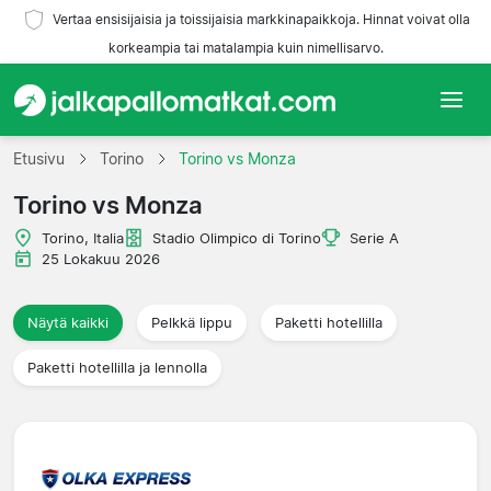
Vertaa ensisijaisia ja toissijaisia markkinapaikkoja. Hinnat voivat olla
korkeampia tai matalampia kuin nimellisarvo.
Etusivu
Etusivu
Torino
Torino vs Monza
Torino vs Monza
Joukkueet
Torino, Italia
Stadio Olimpico di Torino
Serie A
Liigat
25 Lokakuu 2026
Matkatoimistoja
Näytä kaikki
Pelkkä lippu
Paketti hotellilla
Paketti hotellilla ja lennolla