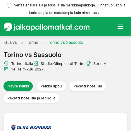
Vertaa ensisijaisia ja toissijaisia markkinapaikkoja. Hinnat voivat olla
korkeampia tai matalampia kuin nimellisarvo.
Etusivu
Etusivu
Torino
Torino vs Sassuolo
Torino vs Sassuolo
Joukkueet
Torino, Italia
Stadio Olimpico di Torino
Serie A
Liigat
14 Helmikuu 2027
Matkatoimistoja
Näytä kaikki
Pelkkä lippu
Paketti hotellilla
Paketti hotellilla ja lennolla