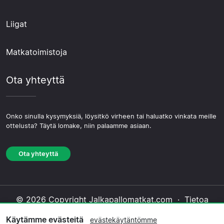
Liigat
Matkatoimistoja
Ota yhteyttä
Onko sinulla kysymyksiä, löysitkö virheen tai haluatko vinkata meille
ottelusta? Täytä lomake, niin palaamme asiaan.
Ota yhteyttä
© 2026 Copyright Jalkapallomatkat.com ·
Tietoa
Meistä
·
Ota yhteyttä
·
Tietosuojakäytäntö
·
Käytämme evästeitä
evästekäytäntömme
Evästekäytäntö
·
Toimituksellinen käytäntö