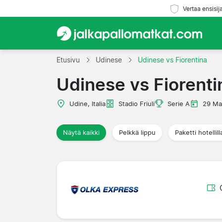
Vertaa ensisij
Etusivu
Udinese
Udinese vs Fiorentina
Udinese vs Fiorenti
Udine, Italia
Stadio Friuli
Serie A
29 Ma
Näytä kaikki
Pelkkä lippu
Paketti hotellill