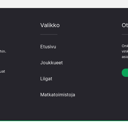
Valikko
Ot
Etusivu
Onk
hin.
vin
asi
Joukkueet
uat
Liigat
Matkatoimistoja