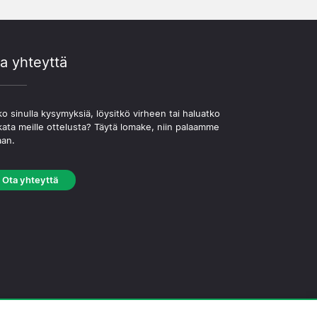
a yhteyttä
o sinulla kysymyksiä, löysitkö virheen tai haluatko
kata meille ottelusta? Täytä lomake, niin palaamme
aan.
Ota yhteyttä