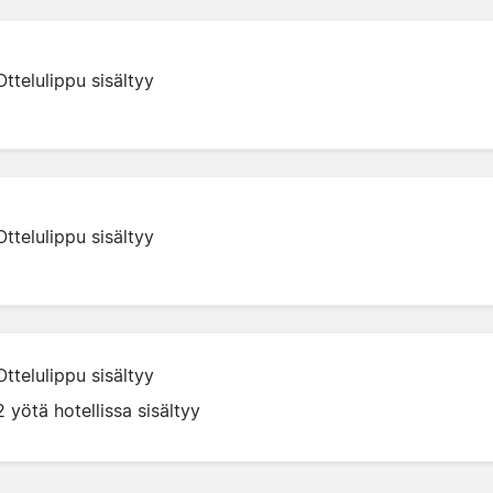
Ottelulippu sisältyy
Ottelulippu sisältyy
Ottelulippu sisältyy
2 yötä hotellissa sisältyy