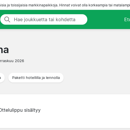
aisia ja toissijaisia markkinapaikkoja. Hinnat voivat olla korkeampia tai matalampi
Et
na
rraskuu 2026
a
Paketti hotellilla ja lennolla
Ottelulippu sisältyy