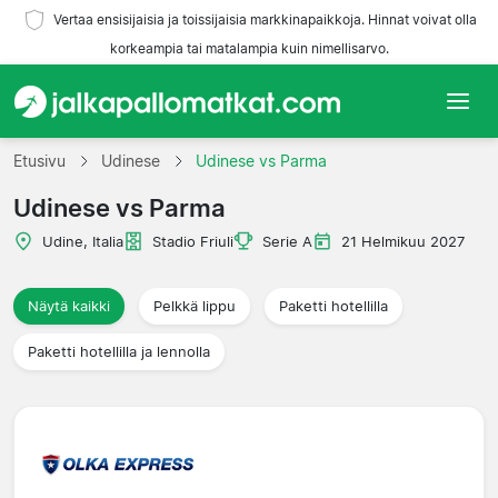
Vertaa ensisijaisia ja toissijaisia markkinapaikkoja. Hinnat voivat olla
korkeampia tai matalampia kuin nimellisarvo.
Etusivu
Etusivu
Udinese
Udinese vs Parma
Udinese vs Parma
Joukkueet
Udine, Italia
Stadio Friuli
Serie A
21 Helmikuu 2027
Liigat
Näytä kaikki
Pelkkä lippu
Paketti hotellilla
Matkatoimistoja
Paketti hotellilla ja lennolla