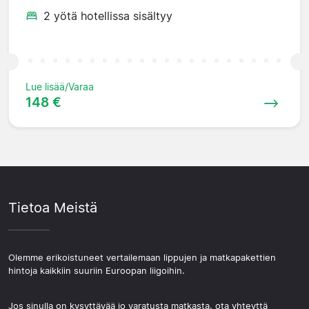
2 yötä hotellissa sisältyy
Lue lisää/Varaa
148 €
Tietoa Meistä
Olemme erikoistuneet vertailemaan lippujen ja matkapakettien
hintoja kaikkiin suuriin Euroopan liigoihin.
Jos sinulla on kysyttävää jo varatusta matkasta, ota yhteyttä