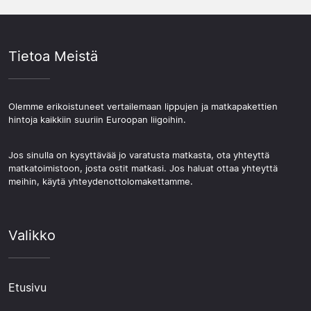
Tietoa Meistä
Olemme erikoistuneet vertailemaan lippujen ja matkapakettien
hintoja kaikkiin suuriin Euroopan liigoihin.
Jos sinulla on kysyttävää jo varatusta matkasta, ota yhteyttä
matkatoimistoon, josta ostit matkasi. Jos haluat ottaa yhteyttä
meihin, käytä yhteydenottolomakettamme.
Valikko
Etusivu