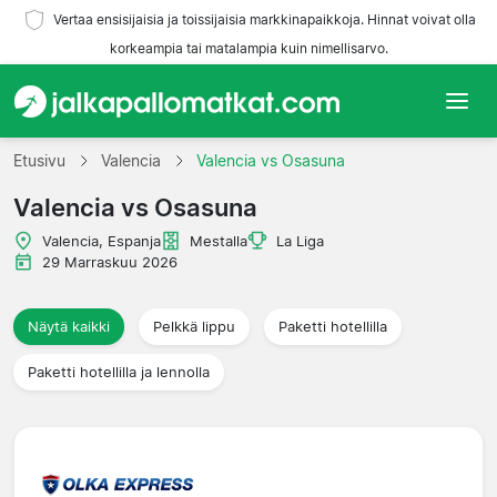
Vertaa ensisijaisia ja toissijaisia markkinapaikkoja. Hinnat voivat olla
korkeampia tai matalampia kuin nimellisarvo.
Etusivu
Etusivu
Valencia
Valencia vs Osasuna
Valencia vs Osasuna
Joukkueet
Valencia, Espanja
Mestalla
La Liga
Liigat
29 Marraskuu 2026
Matkatoimistoja
Näytä kaikki
Pelkkä lippu
Paketti hotellilla
Paketti hotellilla ja lennolla