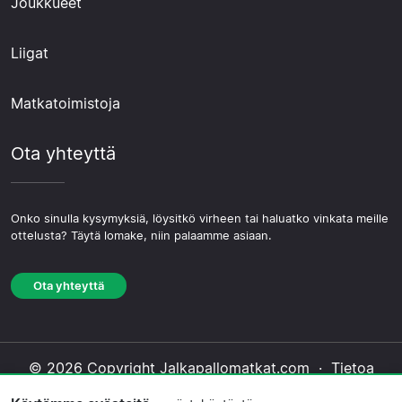
Joukkueet
Liigat
Matkatoimistoja
Ota yhteyttä
Onko sinulla kysymyksiä, löysitkö virheen tai haluatko vinkata meille
ottelusta? Täytä lomake, niin palaamme asiaan.
Ota yhteyttä
© 2026 Copyright Jalkapallomatkat.com ·
Tietoa
Meistä
·
Ota yhteyttä
·
Tietosuojakäytäntö
·