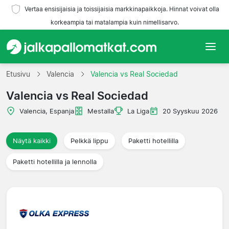
Vertaa ensisijaisia ja toissijaisia markkinapaikkoja. Hinnat voivat olla
korkeampia tai matalampia kuin nimellisarvo.
Etusivu
Etusivu
Valencia
Valencia vs Real Sociedad
Valencia vs Real Sociedad
Joukkueet
Valencia, Espanja
Mestalla
La Liga
20 Syyskuu 2026
Liigat
Näytä kaikki
Pelkkä lippu
Paketti hotellilla
Matkatoimistoja
Paketti hotellilla ja lennolla