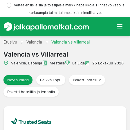
Vertaa ensisijaisia ja toissijaisia markkinapaikkoja. Hinnat voivat olla
korkeampia tai matalampia kuin nimellisarvo.
Etusivu
Etusivu
Valencia
Valencia vs Villarreal
Valencia vs Villarreal
Joukkueet
Valencia, Espanja
Mestalla
La Liga
25 Lokakuu 2026
Liigat
Näytä kaikki
Pelkkä lippu
Paketti hotellilla
Matkatoimistoja
Paketti hotellilla ja lennolla