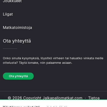
Joukkueet
Liigat
Matkatoimistoja
Ota yhteyttä
Onko sinulla kysymyksiä, löysitkö virheen tai haluatko vinkata meille
ottelusta? Täytä lomake, niin palaamme asiaan.
Ota yhteyttä
© 2026 Copyright Jalkapallomatkat.com ·
Tietoa
Meistä
·
Ota yhteyttä
·
Tietosuojakäytäntö
·