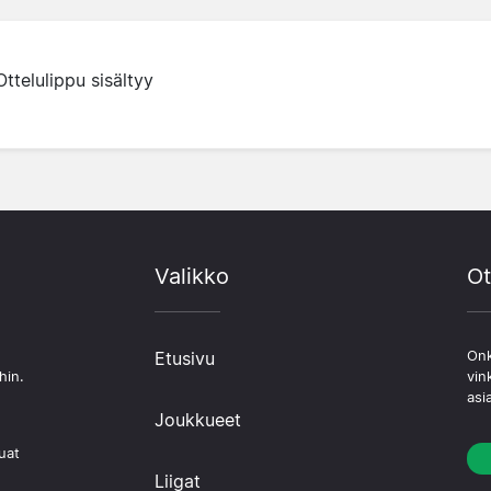
Ottelulippu sisältyy
Valikko
Ot
Etusivu
Onk
hin.
vin
asi
Joukkueet
uat
Liigat