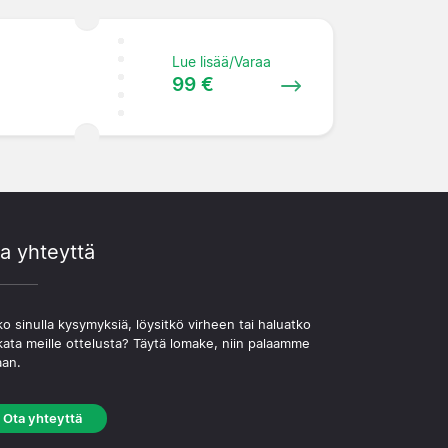
Lue lisää/Varaa
99 €
a yhteyttä
o sinulla kysymyksiä, löysitkö virheen tai haluatko
kata meille ottelusta? Täytä lomake, niin palaamme
aan.
Ota yhteyttä