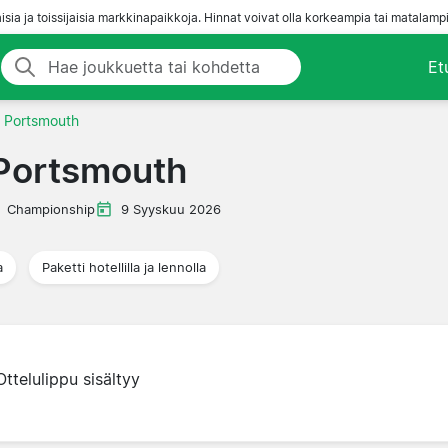
aisia ja toissijaisia markkinapaikkoja. Hinnat voivat olla korkeampia tai matalampi
Et
 Portsmouth
Portsmouth
Championship
9 Syyskuu 2026
a
Paketti hotellilla ja lennolla
Ottelulippu sisältyy