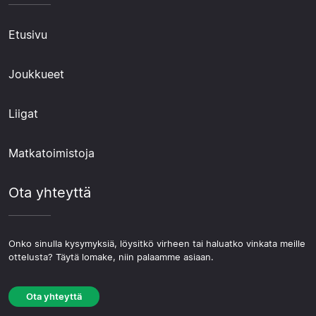
Etusivu
Joukkueet
Liigat
Matkatoimistoja
Ota yhteyttä
Onko sinulla kysymyksiä, löysitkö virheen tai haluatko vinkata meille
ottelusta? Täytä lomake, niin palaamme asiaan.
Ota yhteyttä