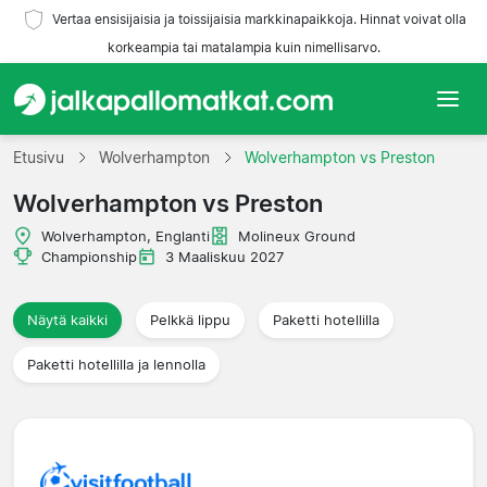
Vertaa ensisijaisia ja toissijaisia markkinapaikkoja. Hinnat voivat olla
korkeampia tai matalampia kuin nimellisarvo.
Etusivu
Etusivu
Wolverhampton
Wolverhampton vs Preston
Wolverhampton vs Preston
Joukkueet
Wolverhampton, Englanti
Molineux Ground
Liigat
Championship
3 Maaliskuu 2027
Matkatoimistoja
Näytä kaikki
Pelkkä lippu
Paketti hotellilla
Paketti hotellilla ja lennolla