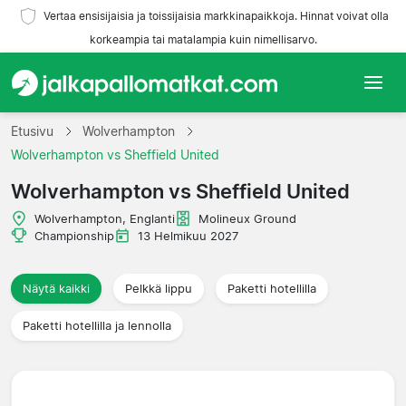
Vertaa ensisijaisia ja toissijaisia markkinapaikkoja. Hinnat voivat olla
korkeampia tai matalampia kuin nimellisarvo.
Etusivu
Etusivu
Wolverhampton
Wolverhampton vs Sheffield United
Joukkueet
Wolverhampton vs Sheffield United
Liigat
Wolverhampton, Englanti
Molineux Ground
Championship
13 Helmikuu 2027
Matkatoimistoja
Näytä kaikki
Pelkkä lippu
Paketti hotellilla
Paketti hotellilla ja lennolla