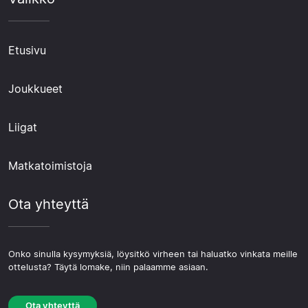
Etusivu
Joukkueet
Liigat
Matkatoimistoja
Ota yhteyttä
Onko sinulla kysymyksiä, löysitkö virheen tai haluatko vinkata meille
ottelusta? Täytä lomake, niin palaamme asiaan.
Ota yhteyttä