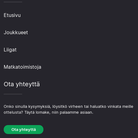
Etusivu
Joukkueet
Liigat
Matkatoimistoja
Ota yhteyttä
Onko sinulla kysymyksiä, löysitkö virheen tai haluatko vinkata meille
ottelusta? Täytä lomake, niin palaamme asiaan.
Ota yhteyttä