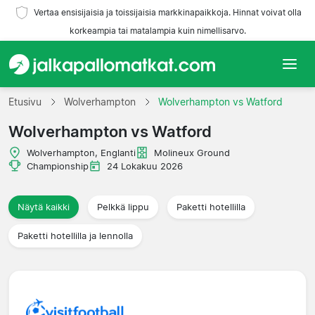
Vertaa ensisijaisia ja toissijaisia markkinapaikkoja. Hinnat voivat olla
korkeampia tai matalampia kuin nimellisarvo.
Etusivu
Etusivu
Wolverhampton
Wolverhampton vs Watford
Wolverhampton vs Watford
Joukkueet
Wolverhampton, Englanti
Molineux Ground
Liigat
Championship
24 Lokakuu 2026
Matkatoimistoja
Näytä kaikki
Pelkkä lippu
Paketti hotellilla
Paketti hotellilla ja lennolla