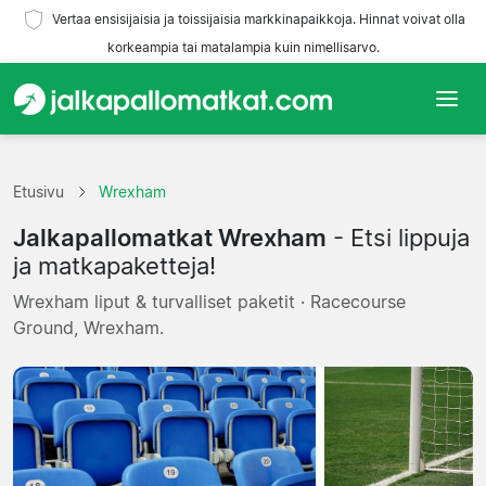
Vertaa ensisijaisia ja toissijaisia markkinapaikkoja. Hinnat voivat olla
korkeampia tai matalampia kuin nimellisarvo.
Etusivu
Etusivu
Wrexham
Joukkueet
Jalkapallomatkat Wrexham
- Etsi lippuja
Liigat
ja matkapaketteja!
Wrexham liput & turvalliset paketit · Racecourse
Matkatoimistoja
Ground, Wrexham.