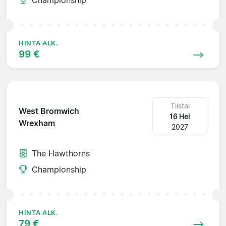
HINTA ALK.
99 €
Tiistai
West Bromwich
16 Hel
Wrexham
2027
The Hawthorns
Championship
HINTA ALK.
79 €