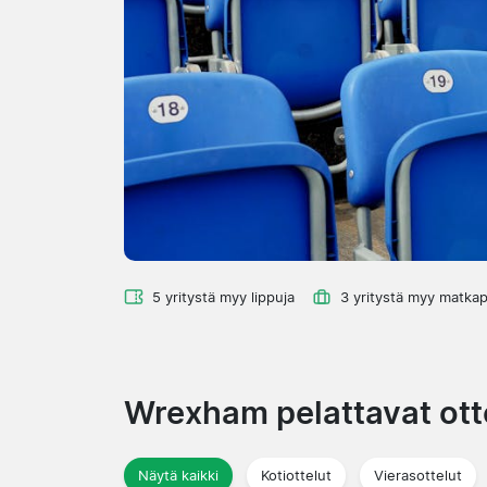
5 yritystä myy lippuja
3 yritystä myy matkap
Wrexham pelattavat ott
Näytä kaikki
Kotiottelut
Vierasottelut