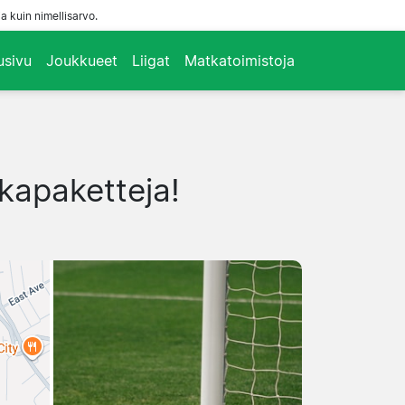
a kuin nimellisarvo.
usivu
Joukkueet
Liigat
Matkatoimistoja
tkapaketteja!