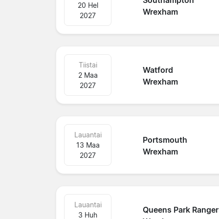
Southampton
20 Hel
Wrexham
2027
Tiistai
Watford
2 Maa
Wrexham
2027
Lauantai
Portsmouth
13 Maa
Wrexham
2027
Lauantai
Queens Park Ranger
3 Huh