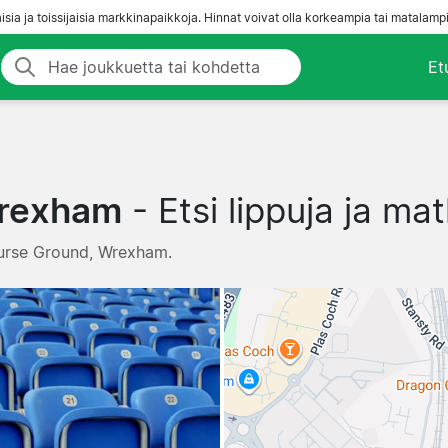
aisia ja toissijaisia markkinapaikkoja. Hinnat voivat olla korkeampia tai matalampi
Et
Wrexham
- Etsi lippuja ja ma
course Ground, Wrexham.