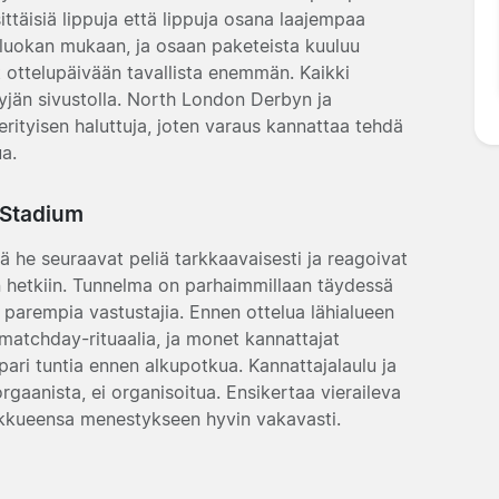
ittäisiä lippuja että lippuja osana laajempaa
ja luokan mukaan, ja osaan paketeista kuuluu
at ottelupäivään tavallista enemmän. Kaikki
jän sivustolla. North London Derbyn ja
 erityisen haluttuja, joten varaus kannattaa tehdä
ua.
 Stadium
tä he seuraavat peliä tarkkaavaisesti ja reagoivat
iin hetkiin. Tunnelma on parhaimmillaan täydessä
 parempia vastustajia. Ennen ottelua lähialueen
matchday-rituaalia, ja monet kannattajat
pari tuntia ennen alkupotkua. Kannattajalaulu ja
gaanista, ei organisoitua. Ensikertaa vieraileva
ukkueensa menestykseen hyvin vakavasti.