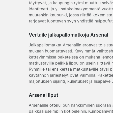
täyttyvät, ja kaupungin rytmi muuttuu selväst
identiteetti ja yli satakolmekymmentä vuot
muutenkin kaupunki, jossa riittää kokemista 
tarjoavat luontevan syyn yhdistää huippufu
Vertaile jalkapallomatkoja Arsenal
Jalkapallomatkat Arsenaliin eroavat toisista
mukaan huomattavasti. Kevyimmät vaihtoehdo
kattavimmissa paketeissa on mukana lennot, 
matkustaville pelkkä lippu on usein riittävä 
Ryhmille tai ensikertaa matkustaville täysi p
käytännön järjestelyt ovat valmiina. Pakettien
majoituksen sijainti, kuljetukset ja lisäpalvelu
Arsenal liput
Arsenalille ottelulipun hankkiminen suoraan 
paikkaa useimpiin kotipeleihin. Kumppaniyr