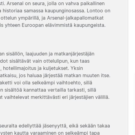
i. Arsenal on seura, jolla on vahva paikallinen
ta historiaa samassa kaupunginosassa. Lontoo on
ottelun ympärillä, ja Arsenal-jalkapallomatkat
tis yhteen Euroopan elävimmistä kaupungeista.
an sisällön, laajuuden ja matkanjärjestäjän
t sisältävät vain ottelulipun, kun taas
hotellimajoitus ja kuljetukset. Yksin
ratkaisu, jos haluaa järjestää matkan muuten itse.
aketti voi olla selkeämpi vaihtoehto, sillä
 sisältöä kannattaa vertailla tarkasti, sillä
t vaihtelevat merkittävästi eri järjestäjien välillä.
seuralta edellyttää jäsenyyttä, eikä sekään takaa
itysten kautta varaaminen on selkeämpi tapa