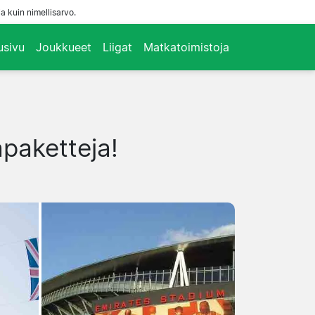
a kuin nimellisarvo.
usivu
Joukkueet
Liigat
Matkatoimistoja
apaketteja!