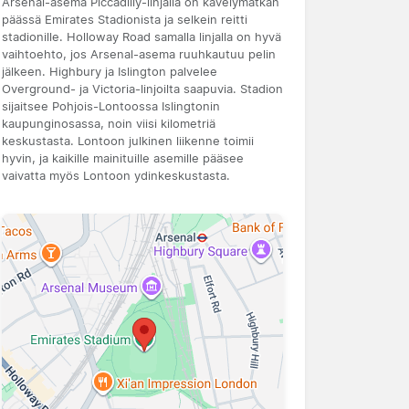
Arsenal-asema Piccadilly-linjalla on kävelymatkan
päässä Emirates Stadionista ja selkein reitti
stadionille. Holloway Road samalla linjalla on hyvä
vaihtoehto, jos Arsenal-asema ruuhkautuu pelin
jälkeen. Highbury ja Islington palvelee
Overground- ja Victoria-linjoilta saapuvia. Stadion
sijaitsee Pohjois-Lontoossa Islingtonin
kaupunginosassa, noin viisi kilometriä
keskustasta. Lontoon julkinen liikenne toimii
hyvin, ja kaikille mainituille asemille pääsee
vaivatta myös Lontoon ydinkeskustasta.