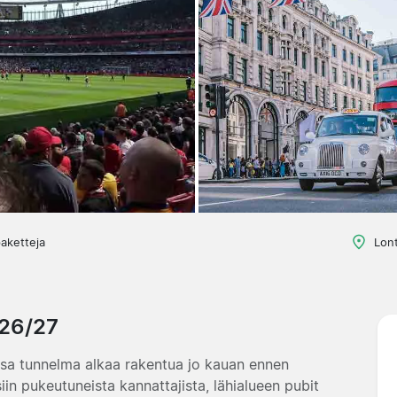
aketteja
Lont
026/27
ssa tunnelma alkaa rakentua jo kauan ennen
iin pukeutuneista kannattajista, lähialueen pubit