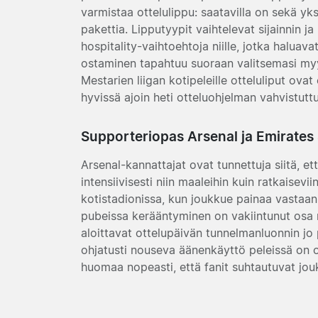
varmistaa ottelulippu: saatavilla on sekä yks
pakettia. Lipputyypit vaihtelevat sijainnin 
hospitality-vaihtoehtoja niille, jotka haluav
ostaminen tapahtuu suoraan valitsemasi myy
Mestarien liigan kotipeleille otteluliput ovat
hyvissä ajoin heti otteluohjelman vahvistutt
Supporteriopas Arsenal ja Emirates
Arsenal-kannattajat ovat tunnettuja siitä, et
intensiivisesti niin maaleihin kuin ratkaisev
kotistadionissa, kun joukkue painaa vastaan
pubeissa kerääntyminen on vakiintunut osa 
aloittavat ottelupäivän tunnelmanluonnin jo 
ohjatusti nouseva äänenkäyttö peleissä on or
huomaa nopeasti, että fanit suhtautuvat jo