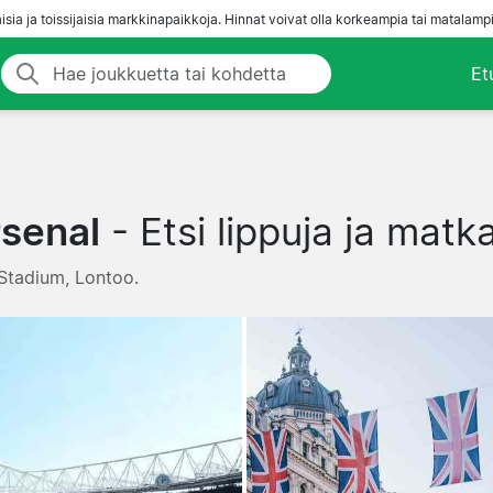
aisia ja toissijaisia markkinapaikkoja. Hinnat voivat olla korkeampia tai matalampi
Et
rsenal
- Etsi lippuja ja matk
s Stadium, Lontoo.