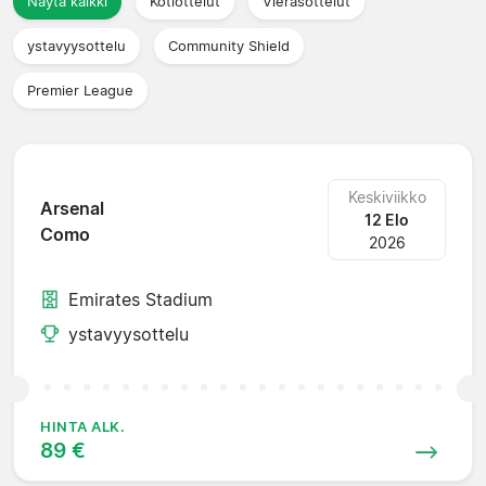
Näytä kaikki
Kotiottelut
Vierasottelut
ystavyysottelu
Community Shield
Premier League
Keskiviikko
Arsenal
12 Elo
Como
2026
Emirates Stadium
ystavyysottelu
HINTA ALK.
89 €