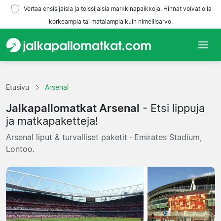
Vertaa ensisijaisia ja toissijaisia markkinapaikkoja. Hinnat voivat olla
korkeampia tai matalampia kuin nimellisarvo.
Etusivu
Etusivu
Arsenal
Joukkueet
Jalkapallomatkat Arsenal
- Etsi lippuja
Liigat
ja matkapaketteja!
Arsenal liput & turvalliset paketit · Emirates Stadium,
Matkatoimistoja
Lontoo.