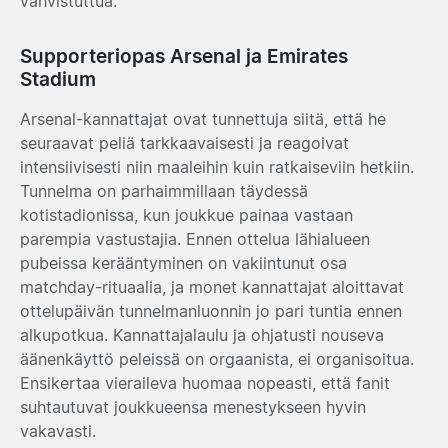
vahvistuttua.
Supporteriopas Arsenal ja Emirates
Stadium
Arsenal-kannattajat ovat tunnettuja siitä, että he
seuraavat peliä tarkkaavaisesti ja reagoivat
intensiivisesti niin maaleihin kuin ratkaiseviin hetkiin.
Tunnelma on parhaimmillaan täydessä
kotistadionissa, kun joukkue painaa vastaan
parempia vastustajia. Ennen ottelua lähialueen
pubeissa kerääntyminen on vakiintunut osa
matchday-rituaalia, ja monet kannattajat aloittavat
ottelupäivän tunnelmanluonnin jo pari tuntia ennen
alkupotkua. Kannattajalaulu ja ohjatusti nouseva
äänenkäyttö peleissä on orgaanista, ei organisoitua.
Ensikertaa vieraileva huomaa nopeasti, että fanit
suhtautuvat joukkueensa menestykseen hyvin
vakavasti.