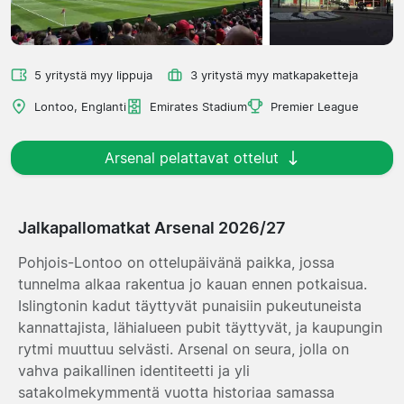
5 yritystä myy lippuja
3 yritystä myy matkapaketteja
Lontoo, Englanti
Emirates Stadium
Premier League
Arsenal pelattavat ottelut
Jalkapallomatkat Arsenal 2026/27
Pohjois-Lontoo on ottelupäivänä paikka, jossa
tunnelma alkaa rakentua jo kauan ennen potkaisua.
Islingtonin kadut täyttyvät punaisiin pukeutuneista
kannattajista, lähialueen pubit täyttyvät, ja kaupungin
rytmi muuttuu selvästi. Arsenal on seura, jolla on
vahva paikallinen identiteetti ja yli
satakolmekymmentä vuotta historiaa samassa