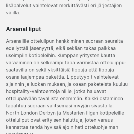
lisäpalvelut vaihtelevat merkittävästi eri järjestäjien
välillä.
Arsenal liput
Arsenalille ottelulipun hankkiminen suoraan seuralta
edellyttää jäsenyyttä, eikä sekään takaa paikkaa
useimpiin kotipeleihin. Kumppaniyritysten kautta
varaaminen on selkeämpi tapa varmistaa ottelulippu:
saatavilla on sekä yksittäisiä lippuja että lippuja
osana laajempaa pakettia. Lipputyypit vaihtelevat
sijainnin ja luokan mukaan, ja osaan paketeista kuuluu
hospitality-vaihtoehtoja niille, jotka haluavat
ottelupäivään tavallista enemmän. Kaikki ostaminen
tapahtuu suoraan valitsemasi myyjän sivustolla.
North London Derbyn ja Mestarien liigan kotipeleille
otteluliput ovat erityisen haluttuja, joten varaus
kannattaa tehdä hyvissä ajoin heti otteluohjelman