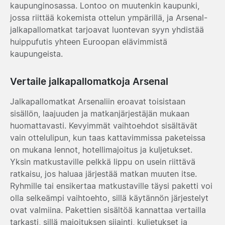
kaupunginosassa. Lontoo on muutenkin kaupunki,
jossa riittää kokemista ottelun ympärillä, ja Arsenal-
jalkapallomatkat tarjoavat luontevan syyn yhdistää
huippufutis yhteen Euroopan elävimmistä
kaupungeista.
Vertaile jalkapallomatkoja Arsenal
Jalkapallomatkat Arsenaliin eroavat toisistaan
sisällön, laajuuden ja matkanjärjestäjän mukaan
huomattavasti. Kevyimmät vaihtoehdot sisältävät
vain ottelulipun, kun taas kattavimmissa paketeissa
on mukana lennot, hotellimajoitus ja kuljetukset.
Yksin matkustaville pelkkä lippu on usein riittävä
ratkaisu, jos haluaa järjestää matkan muuten itse.
Ryhmille tai ensikertaa matkustaville täysi paketti voi
olla selkeämpi vaihtoehto, sillä käytännön järjestelyt
ovat valmiina. Pakettien sisältöä kannattaa vertailla
tarkasti, sillä majoituksen sijainti, kuljetukset ja