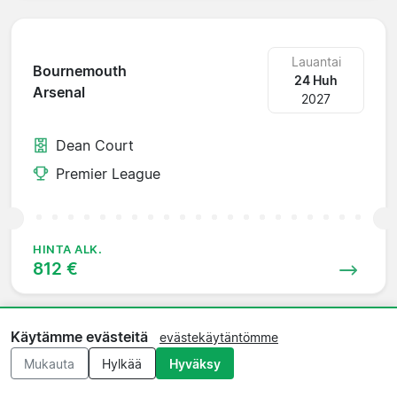
Lauantai
Bournemouth
24 Huh
Arsenal
2027
Dean Court
Premier League
HINTA ALK.
812 €
Käytämme evästeitä
evästekäytäntömme
Lauantai
Mukauta
Hylkää
Hyväksy
Arsenal
1 Tou
Tottenham
2027