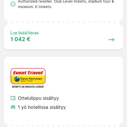
Authorized reseller. Club Level-tickets, stadium tour &
museum. E-tickets.
Lue lisää/Varaa
1 042 €
Ottelulippu sisältyy
1 yö hotellissa sisältyy