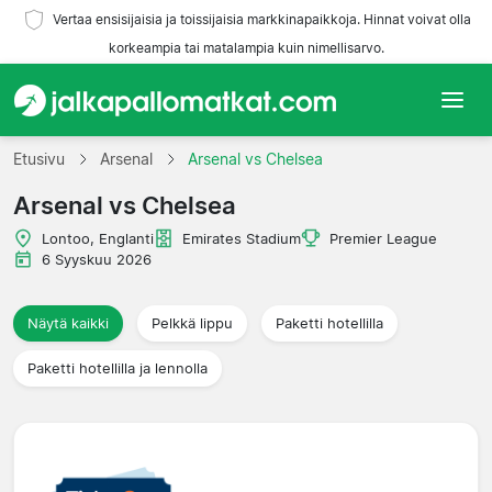
Vertaa ensisijaisia ja toissijaisia markkinapaikkoja. Hinnat voivat olla
korkeampia tai matalampia kuin nimellisarvo.
Etusivu
Etusivu
Arsenal
Arsenal vs Chelsea
Arsenal vs Chelsea
Joukkueet
Lontoo, Englanti
Emirates Stadium
Premier League
Liigat
6 Syyskuu 2026
Matkatoimistoja
Näytä kaikki
Pelkkä lippu
Paketti hotellilla
Paketti hotellilla ja lennolla