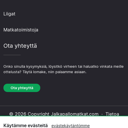
Liigat
Matkatoimistoja
Ota yhteyttä
Onko sinulla kysymyksiä, löysitkö virheen tai haluatko vinkata meille
ottelusta? Täytä lomake, niin palaamme asiaan.
Ota yhteyttä
© 2026 Copyright Jalkapallomatkat.com ·
Tietoa
Meistä
·
Ota yhteyttä
·
Tietosuojakäytäntö
·
Käytämme evästeitä
evästekäytäntömme
Evästekäytäntö
·
Toimituksellinen käytäntö