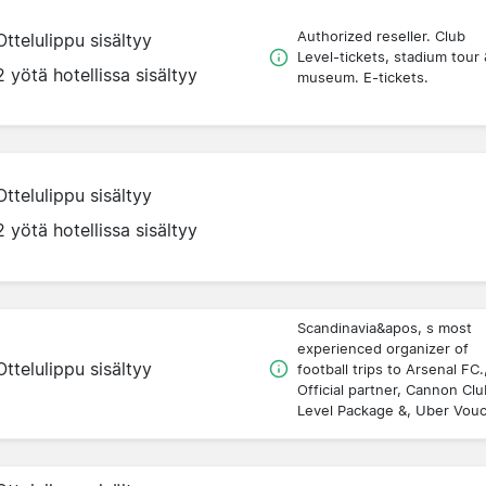
Authorized reseller. Club
Ottelulippu sisältyy
Level-tickets, stadium tour 
2 yötä hotellissa sisältyy
museum. E-tickets.
Ottelulippu sisältyy
2 yötä hotellissa sisältyy
Scandinavia&apos, s most
experienced organizer of
Ottelulippu sisältyy
football trips to Arsenal FC.
Official partner, Cannon Clu
Level Package &, Uber Vou