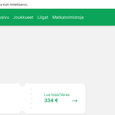
a kuin nimellisarvo.
usivu
Joukkueet
Liigat
Matkatoimistoja
Lue lisää/Varaa
334 €