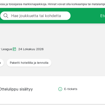
aisia ja toissijaisia markkinapaikkoja. Hinnat voivat olla korkeampia tai matalampi
Et
r League
24 Lokakuu 2026
a
Paketti hotellilla ja lennolla
Ottelulippu sisältyy
E-tickets