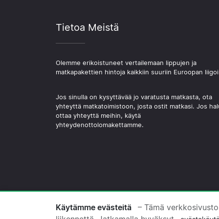
Tietoa Meistä
Olemme erikoistuneet vertailemaan lippujen ja
matkapakettien hintoja kaikkiin suuriin Euroopan liigoi
Jos sinulla on kysyttävää jo varatusta matkasta, ota
yhteyttä matkatoimistoon, josta ostit matkasi. Jos hal
ottaa yhteyttä meihin, käytä
yhteydenottolomakettamme.
© 2026 Copyright Jalkapallomatkat.com
Käytämme evästeitä
– Tämä verkkosivusto