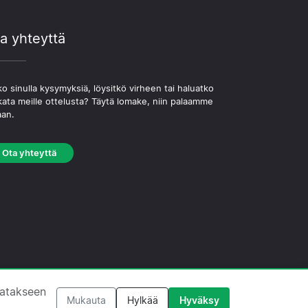
a yhteyttä
o sinulla kysymyksiä, löysitkö virheen tai haluatko
kata meille ottelusta? Täytä lomake, niin palaamme
aan.
Ota yhteyttä
västekäytäntö
·
Toimituksellinen käytäntö
tatakseen
Mukauta
Hylkää
Hyväksy