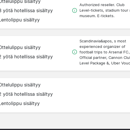
Ottelulippu sisältyy
Authorized reseller. Club
3 yötä hotellissa sisältyy
Level-tickets, stadium tour 
museum. E-tickets.
Lentolippu sisältyy
Scandinavia&apos, s most
experienced organizer of
Ottelulippu sisältyy
football trips to Arsenal FC.
2 yötä hotellissa sisältyy
Official partner, Cannon Clu
Level Package &, Uber Vou
Ottelulippu sisältyy
2 yötä hotellissa sisältyy
Lentolippu sisältyy