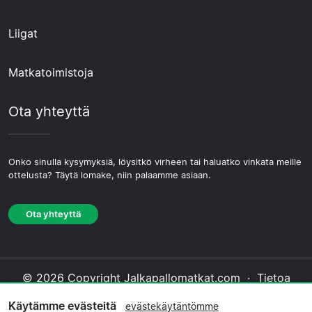
Liigat
Matkatoimistoja
Ota yhteyttä
Onko sinulla kysymyksiä, löysitkö virheen tai haluatko vinkata meille
ottelusta? Täytä lomake, niin palaamme asiaan.
Ota yhteyttä
© 2026 Copyright Jalkapallomatkat.com ·
Tietoa
Meistä
·
Ota yhteyttä
·
Tietosuojakäytäntö
·
Käytämme evästeitä
evästekäytäntömme
Evästekäytäntö
·
Toimituksellinen käytäntö