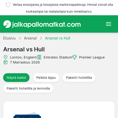
Vertaa ensisijaisia ja toissijaisia markkinapaikkoja. Hinnat voivat olla
korkeampia tai matalampia kuin nimellisarvo.
Etusivu
Etusivu
Arsenal
Arsenal vs Hull
Arsenal vs Hull
Joukkueet
Lontoo, Englanti
Emirates Stadium
Premier League
Liigat
7 Marraskuu 2026
Matkatoimistoja
Näytä kaikki
Pelkkä lippu
Paketti hotellilla
Paketti hotellilla ja lennolla