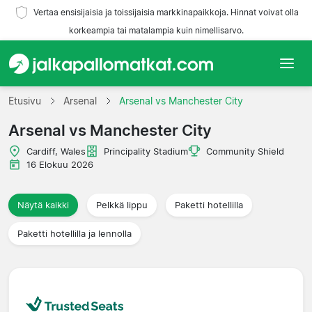
Vertaa ensisijaisia ja toissijaisia markkinapaikkoja. Hinnat voivat olla
korkeampia tai matalampia kuin nimellisarvo.
Etusivu
Etusivu
Arsenal
Arsenal vs Manchester City
Arsenal vs Manchester City
Joukkueet
Cardiff, Wales
Principality Stadium
Community Shield
Liigat
16 Elokuu 2026
Matkatoimistoja
Näytä kaikki
Pelkkä lippu
Paketti hotellilla
Paketti hotellilla ja lennolla