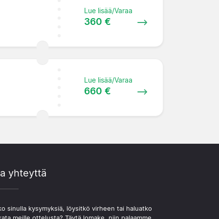
Lue lisää/Varaa
360 €
Lue lisää/Varaa
660 €
a yhteyttä
o sinulla kysymyksiä, löysitkö virheen tai haluatko
kata meille ottelusta? Täytä lomake, niin palaamme