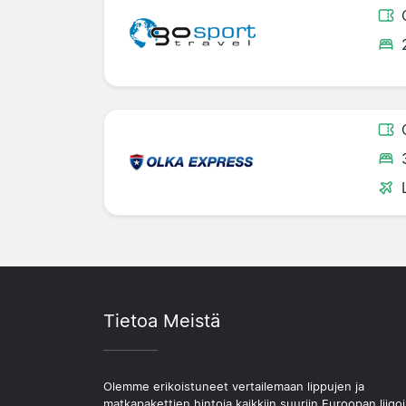
Tietoa Meistä
Olemme erikoistuneet vertailemaan lippujen ja
matkapakettien hintoja kaikkiin suuriin Euroopan liigoi