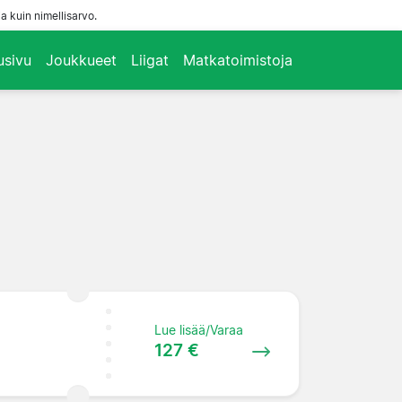
a kuin nimellisarvo.
usivu
Joukkueet
Liigat
Matkatoimistoja
Lue lisää/Varaa
127 €