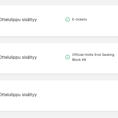
Ottelulippu sisältyy
E-tickets
Official Holte End Seating
Ottelulippu sisältyy
Block K6
Ottelulippu sisältyy