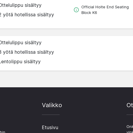
Ottelulippu sisältyy
Official Holte End Seating
Block K6
2 yötä hotellissa sisältyy
Ottelulippu sisältyy
3 yötä hotellissa sisältyy
Lentolippu sisältyy
Valikko
Ot
Etusivu
Onk
hin.
vin