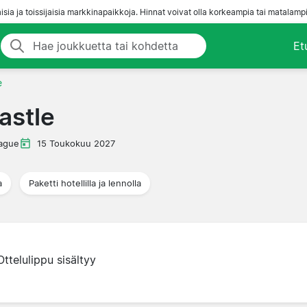
aisia ja toissijaisia markkinapaikkoja. Hinnat voivat olla korkeampia tai matalampi
Et
e
astle
ague
15 Toukokuu 2027
a
Paketti hotellilla ja lennolla
Ottelulippu sisältyy