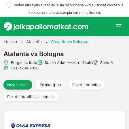
Vertaa ensisijaisia ja toissijaisia markkinapaikkoja. Hinnat voivat olla
korkeampia tai matalampia kuin nimellisarvo.
Etusivu
Etusivu
Atalanta
Atalanta vs Bologna
Atalanta vs Bologna
Joukkueet
Bergamo, Italia
Stadio Atleti Azzurri d'Italia
Serie A
Liigat
31 Elokuu 2026
Matkatoimistoja
Näytä kaikki
Pelkkä lippu
Paketti hotellilla
Paketti hotellilla ja lennolla