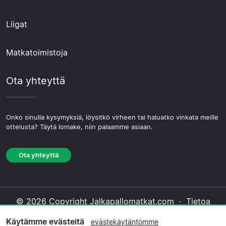
Liigat
Matkatoimistoja
Ota yhteyttä
Onko sinulla kysymyksiä, löysitkö virheen tai haluatko vinkata meille
ottelusta? Täytä lomake, niin palaamme asiaan.
Ota yhteyttä
© 2026 Copyright Jalkapallomatkat.com ·
Tietoa
Meistä
·
Ota yhteyttä
·
Tietosuojakäytäntö
·
Käytämme evästeitä
evästekäytäntömme
Evästekäytäntö
·
Toimituksellinen käytäntö