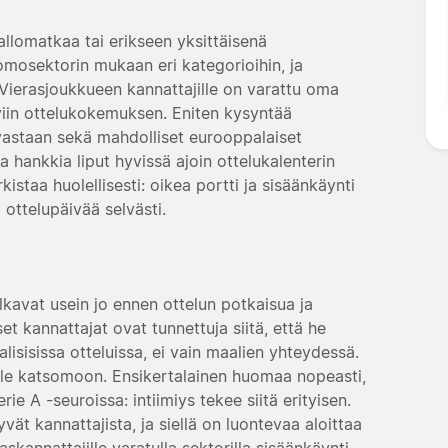
allomatkaa tai erikseen yksittäisenä
somosektorin mukaan eri kategorioihin, ja
 Vierasjoukkueen kannattajille on varattu oma
iviin ottelukokemuksen. Eniten kysyntää
 vastaan sekä mahdolliset eurooppalaiset
sta hankkia liput hyvissä ajoin ottelukalenterin
istaa huolellisesti: oikea portti ja sisäänkäynti
 ottelupäivää selvästi.
lkavat usein jo ennen ottelun potkaisua ja
t kannattajat ovat tunnettuja siitä, että he
isisissa otteluissa, ei vain maalien yhteydessä.
alle katsomoon. Ensikertalainen huomaa nopeasti,
ie A -seuroissa: intiimiys tekee siitä erityisen.
vät kannattajista, ja siellä on luontevaa aloittaa
askannattajille varatulla sektorilla sisäänkäynti