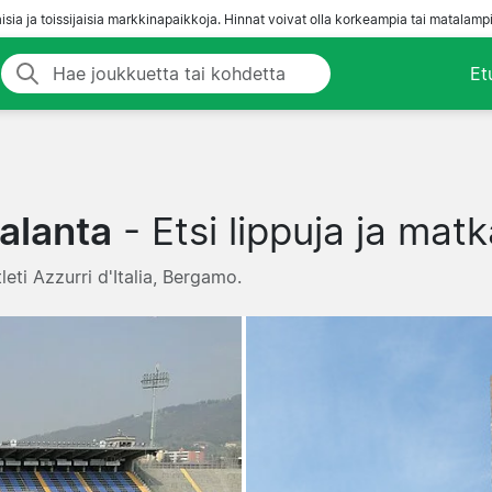
aisia ja toissijaisia markkinapaikkoja. Hinnat voivat olla korkeampia tai matalampi
Et
alanta
- Etsi lippuja ja mat
tleti Azzurri d'Italia, Bergamo.