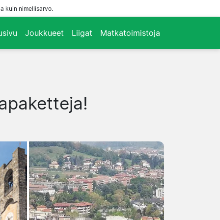
a kuin nimellisarvo.
usivu
Joukkueet
Liigat
Matkatoimistoja
kapaketteja!