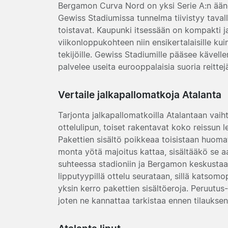
Bergamon Curva Nord on yksi Serie A:n ään
Gewiss Stadiumissa tunnelma tiivistyy tavalla
toistavat. Kaupunki itsessään on kompakti ja
viikonloppukohteen niin ensikertalaisille k
tekijöille. Gewiss Stadiumille pääsee kävelle
palvelee useita eurooppalaisia suoria reittej
Vertaile jalkapallomatkoja Atalanta
Tarjonta jalkapallomatkoilla Atalantaan vaiht
ottelulipun, toiset rakentavat koko reissun l
Pakettien sisältö poikkeaa toisistaan huomat
monta yötä majoitus kattaa, sisältääkö se aam
suhteessa stadioniin ja Bergamon keskustaan
lipputyypillä ottelu seurataan, sillä katsom
yksin kerro pakettien sisältöeroja. Peruutu
joten ne kannattaa tarkistaa ennen tilauksen