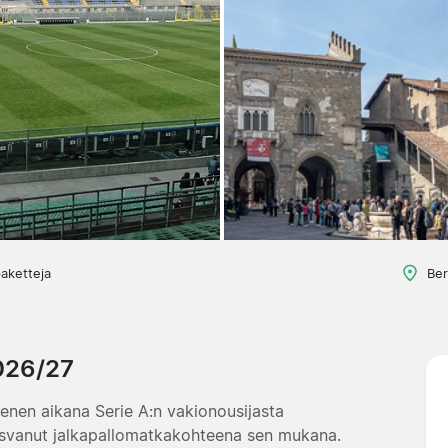
aketteja
Ber
026/27
nen aikana Serie A:n vakionousijasta
asvanut jalkapallomatkakohteena sen mukana.