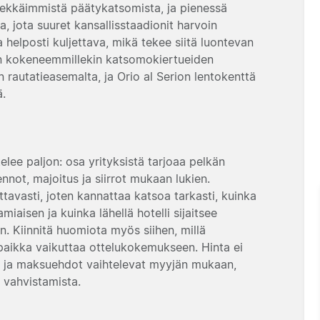
ekkäimmistä päätykatsomista, ja pienessä
, jota suuret kansallisstaadionit harvoin
 helposti kuljettava, mikä tekee siitä luontevan
uin kokeneemmillekin katsomokiertueiden
n rautatieasemalta, ja Orio al Serion lentokenttä
ä.
elee paljon: osa yrityksistä tarjoaa pelkän
ennot, majoitus ja siirrot mukaan lukien.
tavasti, joten kannattaa katsoa tarkasti, kuinka
iaisen ja kuinka lähellä hotelli sijaitsee
. Kiinnitä huomiota myös siihen, millä
opaikka vaikuttaa ottelukokemukseen. Hinta ei
s- ja maksuehdot vaihtelevat myyjän mukaan,
 vahvistamista.