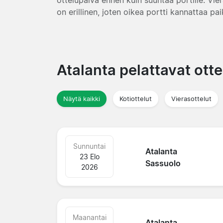
on erillinen, joten oikea portti kannattaa pai
Atalanta pelattavat ott
Näytä kaikki
Kotiottelut
Vierasottelut
Sunnuntai
Atalanta
23 Elo
Sassuolo
2026
Maanantai
Atalanta