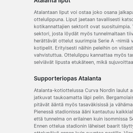
Atalanta liput
Atalantaan liput voi ostaa joko osana jalkap
ottelulippuna. Liput jaetaan tavallisesti kat
kotikannattajien sektorit ovat suosituimpia.
sektori, josta löydät myös tunnelmaltaan ti
herättävät ottelut suurimpia Serie A -nimiä
kotipelit. Erityisesti näihin peleihin on viisa
vahvistuttua. Ottelulippu kannattaa myös tark
selviävät lipusta etukäteen, mikä sujuvoittaa
Supporteriopas Atalanta
Atalanta-kotiottelussa Curva Nordin laulut a
jatkuvat taukoamatta läpi pelin. Bergamolaise
pitävät ääntä myös tasaväkisissä ja vähämaal
Pienessä stadionissa ääni kantautuu kaikki
että tunnelma on erilainen kuin isommissa Ser
Ennen ottelua stadionin läheiset baarit täytty
ottelupäivä ennen kuin suuntaa portille. Vier