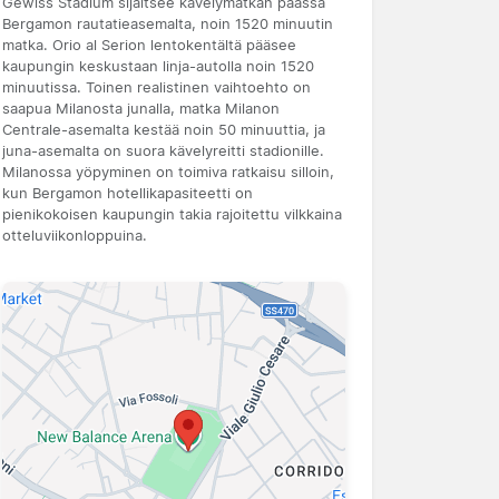
Gewiss Stadium sijaitsee kävelymatkan päässä
Bergamon rautatieasemalta, noin 1520 minuutin
matka. Orio al Serion lentokentältä pääsee
kaupungin keskustaan linja-autolla noin 1520
minuutissa. Toinen realistinen vaihtoehto on
saapua Milanosta junalla, matka Milanon
Centrale-asemalta kestää noin 50 minuuttia, ja
juna-asemalta on suora kävelyreitti stadionille.
Milanossa yöpyminen on toimiva ratkaisu silloin,
kun Bergamon hotellikapasiteetti on
pienikokoisen kaupungin takia rajoitettu vilkkaina
otteluviikonloppuina.