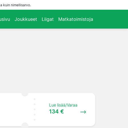
a kuin nimellisarvo.
usivu
Joukkueet
Liigat
Matkatoimistoja
Lue lisää/Varaa
134 €