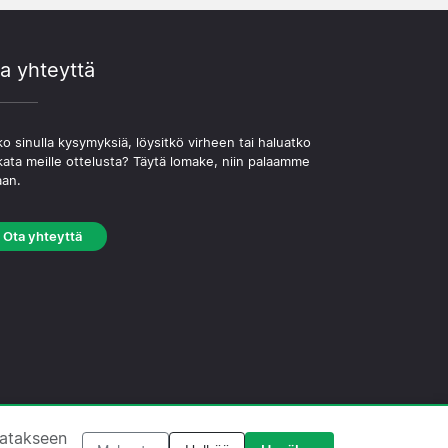
a yhteyttä
o sinulla kysymyksiä, löysitkö virheen tai haluatko
kata meille ottelusta? Täytä lomake, niin palaamme
aan.
Ota yhteyttä
västekäytäntö
·
Toimituksellinen käytäntö
tatakseen