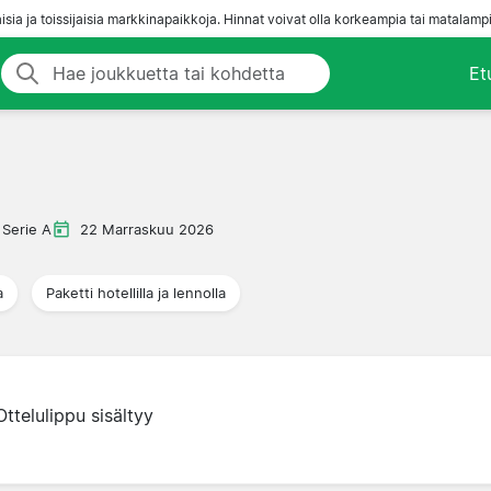
aisia ja toissijaisia markkinapaikkoja. Hinnat voivat olla korkeampia tai matalampi
Et
Serie A
22 Marraskuu 2026
a
Paketti hotellilla ja lennolla
Ottelulippu sisältyy