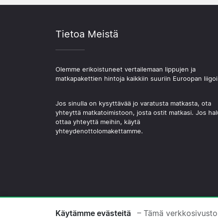
Tietoa Meistä
Olemme erikoistuneet vertailemaan lippujen ja
matkapakettien hintoja kaikkiin suuriin Euroopan liigoi
Jos sinulla on kysyttävää jo varatusta matkasta, ota
yhteyttä matkatoimistoon, josta ostit matkasi. Jos hal
ottaa yhteyttä meihin, käytä
yhteydenottolomakettamme.
© 2026 Copyright Jalkapallomatkat.com
Käytämme evästeitä
– Tämä verkkosivusto