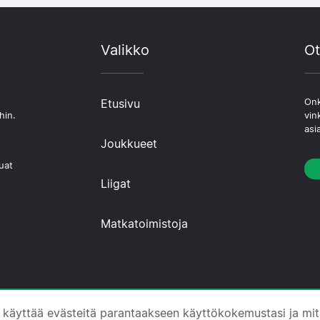
Valikko
Ot
Etusivu
Onk
hin.
vin
asi
Joukkueet
uat
Liigat
Matkatoimistoja
 ·
Tietoa Meistä
·
Ota yhteyttä
·
Tietosuojakäytäntö
·
E
 käyttää evästeitä parantaakseen käyttökokemustasi ja mi