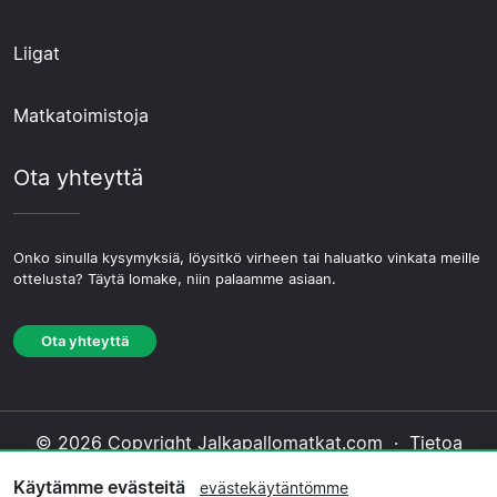
Liigat
Matkatoimistoja
Ota yhteyttä
Onko sinulla kysymyksiä, löysitkö virheen tai haluatko vinkata meille
ottelusta? Täytä lomake, niin palaamme asiaan.
Ota yhteyttä
© 2026 Copyright Jalkapallomatkat.com ·
Tietoa
Meistä
·
Ota yhteyttä
·
Tietosuojakäytäntö
·
Käytämme evästeitä
evästekäytäntömme
Evästekäytäntö
·
Toimituksellinen käytäntö