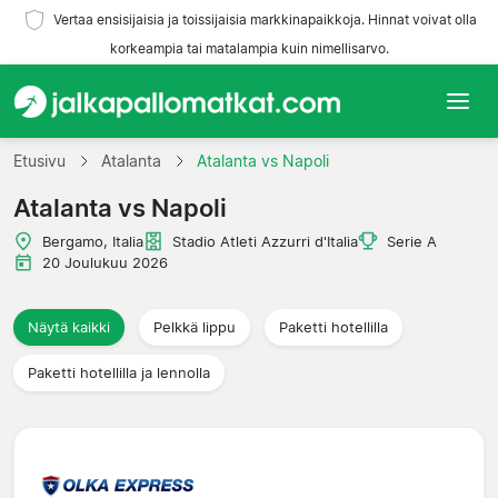
Vertaa ensisijaisia ja toissijaisia markkinapaikkoja. Hinnat voivat olla
korkeampia tai matalampia kuin nimellisarvo.
Etusivu
Etusivu
Atalanta
Atalanta vs Napoli
Atalanta vs Napoli
Joukkueet
Bergamo, Italia
Stadio Atleti Azzurri d'Italia
Serie A
Liigat
20 Joulukuu 2026
Matkatoimistoja
Näytä kaikki
Pelkkä lippu
Paketti hotellilla
Paketti hotellilla ja lennolla