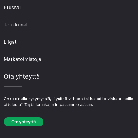
Etusivu
Joukkueet
Liigat
Matkatoimistoja
Ota yhteyttä
Onko sinulla kysymyksiä, löysitkö virheen tai haluatko vinkata meille
ottelusta? Täytä lomake, niin palaamme asiaan.
Ota yhteyttä