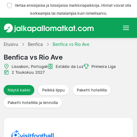
Vertaa ensisijaisia ja toissijaisia markkinapaikkoja. Hinnat voivat olla
korkeampia tai matalampia kuin nimellisarvo.
Etusivu
Etusivu
Benfica
Benfica vs Rio Ave
Benfica vs Rio Ave
Joukkueet
Lissabon, Portugali
Estádio da Luz
Primeira Liga
Liigat
2 Toukokuu 2027
Matkatoimistoja
Näytä kaikki
Pelkkä lippu
Paketti hotellilla
Paketti hotellilla ja lennolla