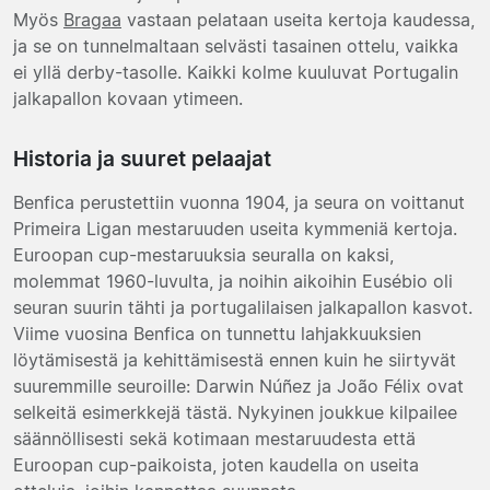
Myös
Bragaa
vastaan pelataan useita kertoja kaudessa,
ja se on tunnelmaltaan selvästi tasainen ottelu, vaikka
ei yllä derby-tasolle. Kaikki kolme kuuluvat Portugalin
jalkapallon kovaan ytimeen.
Historia ja suuret pelaajat
Benfica perustettiin vuonna 1904, ja seura on voittanut
Primeira Ligan mestaruuden useita kymmeniä kertoja.
Euroopan cup-mestaruuksia seuralla on kaksi,
molemmat 1960-luvulta, ja noihin aikoihin Eusébio oli
seuran suurin tähti ja portugalilaisen jalkapallon kasvot.
Viime vuosina Benfica on tunnettu lahjakkuuksien
löytämisestä ja kehittämisestä ennen kuin he siirtyvät
suuremmille seuroille: Darwin Núñez ja João Félix ovat
selkeitä esimerkkejä tästä. Nykyinen joukkue kilpailee
säännöllisesti sekä kotimaan mestaruudesta että
Euroopan cup-paikoista, joten kaudella on useita