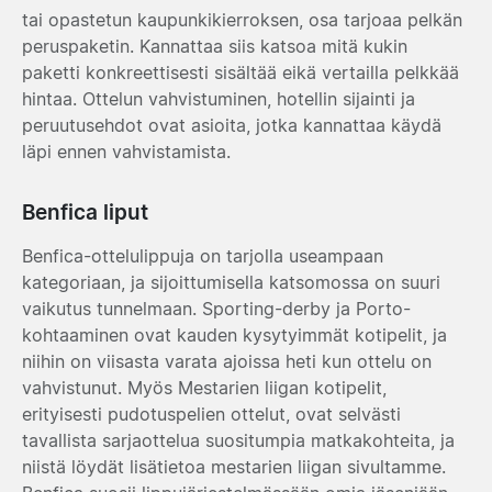
tai opastetun kaupunkikierroksen, osa tarjoaa pelkän
peruspaketin. Kannattaa siis katsoa mitä kukin
paketti konkreettisesti sisältää eikä vertailla pelkkää
hintaa. Ottelun vahvistuminen, hotellin sijainti ja
peruutusehdot ovat asioita, jotka kannattaa käydä
läpi ennen vahvistamista.
Benfica liput
Benfica-ottelulippuja on tarjolla useampaan
kategoriaan, ja sijoittu­misella katsomossa on suuri
vaikutus tunnelmaan. Sporting-derby ja Porto-
kohtaaminen ovat kauden kysytyimmät kotipelit, ja
niihin on viisasta varata ajoissa heti kun ottelu on
vahvistunut. Myös Mestarien liigan kotipelit,
erityisesti pudotuspelien ottelut, ovat selvästi
tavallista sarjaottelua suositumpia matkakohteita, ja
niistä löydät lisätietoa mestarien liigan sivultamme.