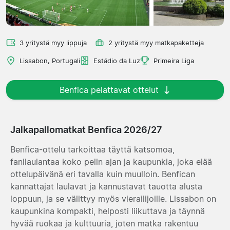
3 yritystä myy lippuja
2 yritystä myy matkapaketteja
Lissabon, Portugali
Estádio da Luz
Primeira Liga
Benfica pelattavat ottelut
Jalkapallomatkat Benfica 2026/27
Benfica-ottelu tarkoittaa täyttä katsomoa,
fanilaulantaa koko pelin ajan ja kaupunkia, joka elää
ottelupäivänä eri tavalla kuin muulloin. Benfican
kannattajat laulavat ja kannustavat tauotta alusta
loppuun, ja se välittyy myös vierailijoille. Lissabon on
kaupunkina kompakti, helposti liikuttava ja täynnä
hyvää ruokaa ja kulttuuria, joten matka rakentuu