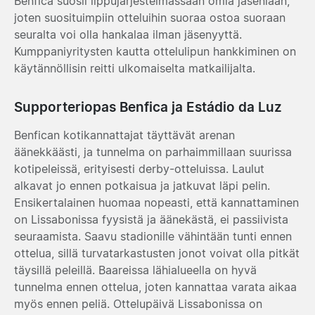
Benfica suosii lippujärjestelmässään omia jäseniään,
joten suosituimpiin otteluihin suoraa ostoa suoraan
seuralta voi olla hankalaa ilman jäsenyyttä.
Kumppaniyritysten kautta ottelulipun hankkiminen on
käytännöllisin reitti ulkomaiselta matkailijalta.
Supporteriopas Benfica ja Estádio da Luz
Benfican kotikannattajat täyttävät arenan
äänekkäästi, ja tunnelma on parhaimmillaan suurissa
kotipeleissä, erityisesti derby-otteluissa. Laulut
alkavat jo ennen potkaisua ja jatkuvat läpi pelin.
Ensikertalainen huomaa nopeasti, että kannattaminen
on Lissabonissa fyysistä ja äänekästä, ei passiivista
seuraamista. Saavu stadionille vähintään tunti ennen
ottelua, sillä turvatarkastusten jonot voivat olla pitkät
täysillä peleillä. Baareissa lähialueella on hyvä
tunnelma ennen ottelua, joten kannattaa varata aikaa
myös ennen peliä. Ottelupäivä Lissabonissa on