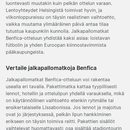
luontevasti muutakin kuin pelkän ottelun varaan.
Lentoyhteydet Helsingistä toimivat hyvin, ja
viikonloppureissu on täysin realistinen vaihtoehto,
vaikka muutama ylimääräinen päivä antaa tilaa
tutustua kaupunkiin kunnolla. Jalkapallomatkat
Benfica-otteluun yhdistää kaksi asiaa: loistavan
fútbolin ja yhden Euroopan kiinnostavimmista
pääkaupungeista.
Vertaile jalkapallomatkoja Benfica
Jalkapallomatkat Benfica-otteluun voi rakentaa
usealla eri tavalla. Pakettimatka kattaa tyypillisesti
lennot, hotellin ja ottelulipun yhdellä varauksella, mikä
on käytännöllinen vaihtoehto etenkin ryhmälle tai
ensikertalaiselle Lissabonissa. Jos lennot ja majoitus
ovat jo järjestyksessä, pelkän lipun hankkiminen
erikseen on täysin toimiva reitti. Pakettien sisällöt
vaihtelevat huomattavasti: osa sisältää stadiontourin