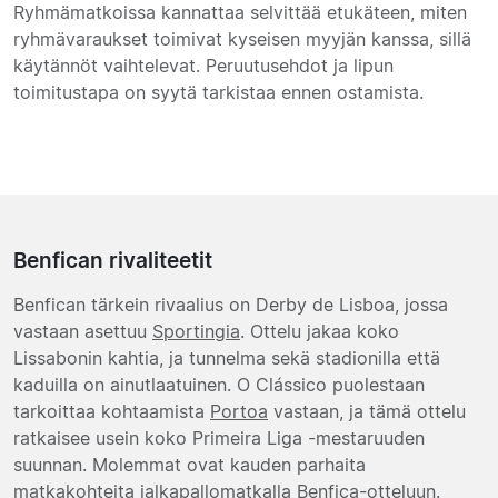
Ryhmämatkoissa kannattaa selvittää etukäteen, miten
ryhmävaraukset toimivat kyseisen myyjän kanssa, sillä
käytännöt vaihtelevat. Peruutusehdot ja lipun
toimitustapa on syytä tarkistaa ennen ostamista.
Benfican rivaliteetit
Benfican tärkein rivaalius on Derby de Lisboa, jossa
vastaan asettuu
Sportingia
. Ottelu jakaa koko
Lissabonin kahtia, ja tunnelma sekä stadionilla että
kaduilla on ainutlaatuinen. O Clássico puolestaan
tarkoittaa kohtaamista
Portoa
vastaan, ja tämä ottelu
ratkaisee usein koko Primeira Liga -mestaruuden
suunnan. Molemmat ovat kauden parhaita
matkakohteita jalkapallomatkalla Benfica-otteluun.