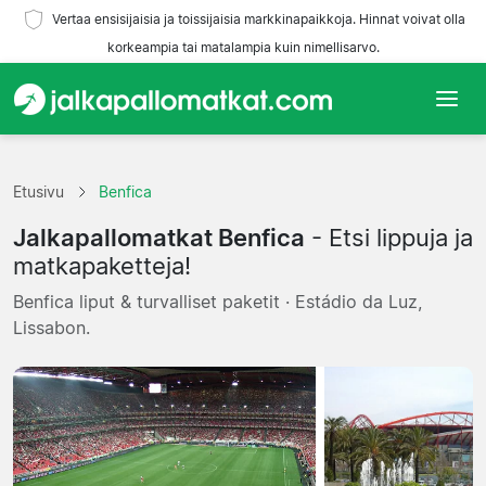
Vertaa ensisijaisia ja toissijaisia markkinapaikkoja. Hinnat voivat olla
korkeampia tai matalampia kuin nimellisarvo.
Etusivu
Etusivu
Benfica
Joukkueet
Jalkapallomatkat Benfica
- Etsi lippuja ja
Liigat
matkapaketteja!
Benfica liput & turvalliset paketit · Estádio da Luz,
Matkatoimistoja
Lissabon.