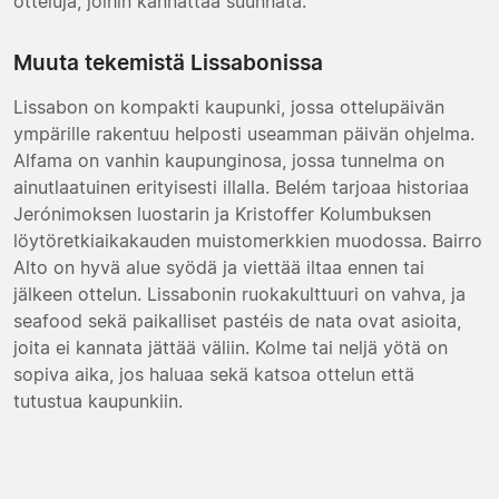
otteluja, joihin kannattaa suunnata.
Muuta tekemistä Lissabonissa
Lissabon on kompakti kaupunki, jossa ottelupäivän
ympärille rakentuu helposti useamman päivän ohjelma.
Alfama on vanhin kaupunginosa, jossa tunnelma on
ainutlaatuinen erityisesti illalla. Belém tarjoaa historiaa
Jerónimoksen luostarin ja Kristoffer Kolumbuksen
löytöretkiaikakauden muistomerkkien muodossa. Bairro
Alto on hyvä alue syödä ja viettää iltaa ennen tai
jälkeen ottelun. Lissabonin ruokakulttuuri on vahva, ja
seafood sekä paikalliset pastéis de nata ovat asioita,
joita ei kannata jättää väliin. Kolme tai neljä yötä on
sopiva aika, jos haluaa sekä katsoa ottelun että
tutustua kaupunkiin.