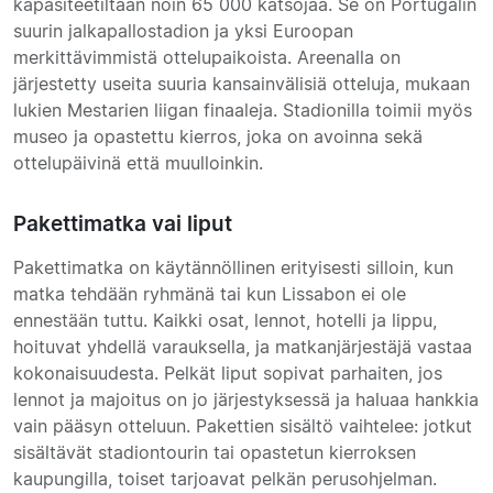
kapasiteetiltaan noin 65 000 katsojaa. Se on Portugalin
suurin jalkapallostadion ja yksi Euroopan
merkittävimmistä ottelupaikoista. Areenalla on
järjestetty useita suuria kansainvälisiä otteluja, mukaan
lukien Mestarien liigan finaaleja. Stadionilla toimii myös
museo ja opastettu kierros, joka on avoinna sekä
ottelupäivinä että muulloinkin.
Pakettimatka vai liput
Pakettimatka on käytännöllinen erityisesti silloin, kun
matka tehdään ryhmänä tai kun Lissabon ei ole
ennestään tuttu. Kaikki osat, lennot, hotelli ja lippu,
hoituvat yhdellä varauksella, ja matkanjärjestäjä vastaa
kokonaisuudesta. Pelkät liput sopivat parhaiten, jos
lennot ja majoitus on jo järjestyksessä ja haluaa hankkia
vain pääsyn otteluun. Pakettien sisältö vaihtelee: jotkut
sisältävät stadiontourin tai opastetun kierroksen
kaupungilla, toiset tarjoavat pelkän perusohjelman.