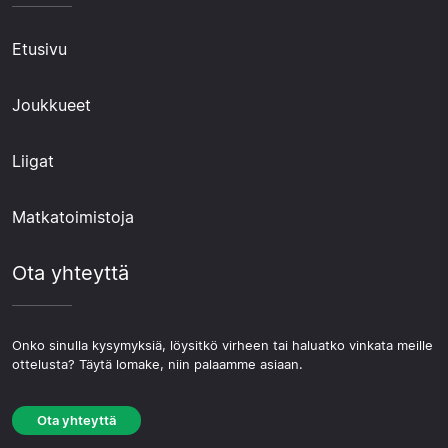
Etusivu
Joukkueet
Liigat
Matkatoimistoja
Ota yhteyttä
Onko sinulla kysymyksiä, löysitkö virheen tai haluatko vinkata meille
ottelusta? Täytä lomake, niin palaamme asiaan.
Ota yhteyttä