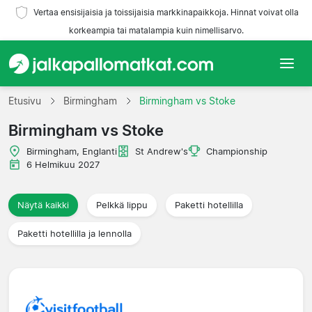
Vertaa ensisijaisia ja toissijaisia markkinapaikkoja. Hinnat voivat olla
korkeampia tai matalampia kuin nimellisarvo.
Etusivu
Etusivu
Birmingham
Birmingham vs Stoke
Birmingham vs Stoke
Joukkueet
Birmingham, Englanti
St Andrew's
Championship
Liigat
6 Helmikuu 2027
Matkatoimistoja
Näytä kaikki
Pelkkä lippu
Paketti hotellilla
Paketti hotellilla ja lennolla