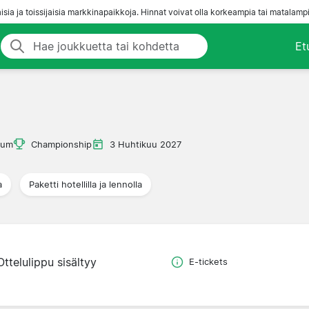
aisia ja toissijaisia markkinapaikkoja. Hinnat voivat olla korkeampia tai matalampi
Et
ium
Championship
3 Huhtikuu 2027
a
Paketti hotellilla ja lennolla
Ottelulippu sisältyy
E-tickets