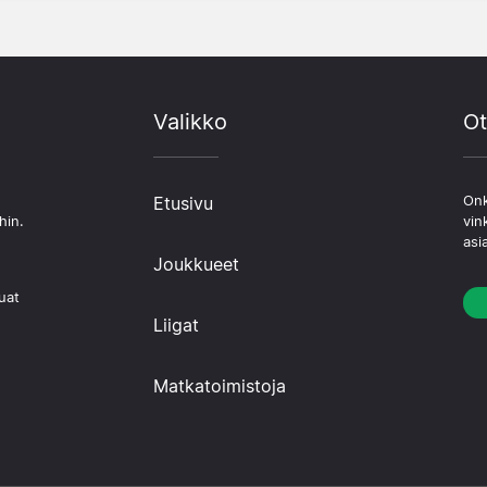
Valikko
Ot
Etusivu
Onk
hin.
vin
asi
Joukkueet
uat
Liigat
Matkatoimistoja