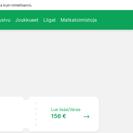
a kuin nimellisarvo.
usivu
Joukkueet
Liigat
Matkatoimistoja
Lue lisää/Varaa
156 €