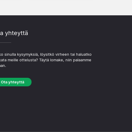
a yhteyttä
o sinulla kysymyksiä, löysitkö virheen tai haluatko
kata meille ottelusta? Täytä lomake, niin palaamme
aan.
Ota yhteyttä