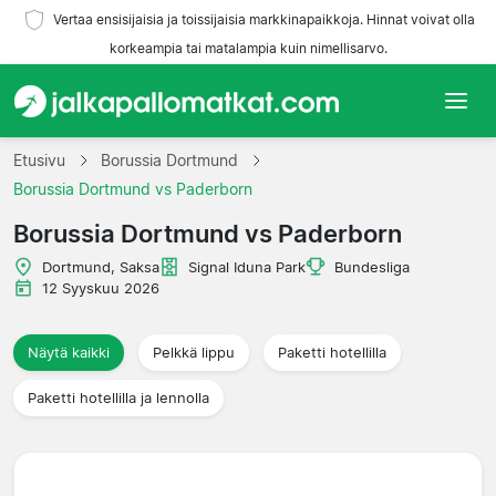
Vertaa ensisijaisia ja toissijaisia markkinapaikkoja. Hinnat voivat olla
korkeampia tai matalampia kuin nimellisarvo.
Etusivu
Etusivu
Borussia Dortmund
Borussia Dortmund vs Paderborn
Joukkueet
Borussia Dortmund vs Paderborn
Liigat
Dortmund, Saksa
Signal Iduna Park
Bundesliga
12 Syyskuu 2026
Matkatoimistoja
Näytä kaikki
Pelkkä lippu
Paketti hotellilla
Paketti hotellilla ja lennolla