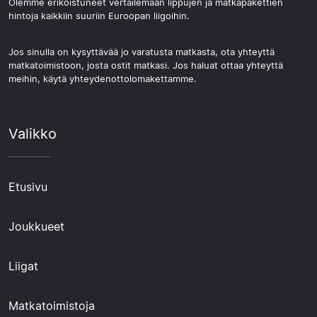
Olemme erikoistuneet vertailemaan lippujen ja matkapakettien
hintoja kaikkiin suuriin Euroopan liigoihin.
Jos sinulla on kysyttävää jo varatusta matkasta, ota yhteyttä
matkatoimistoon, josta ostit matkasi. Jos haluat ottaa yhteyttä
meihin, käytä yhteydenottolomakettamme.
Valikko
Etusivu
Joukkueet
Liigat
Matkatoimistoja