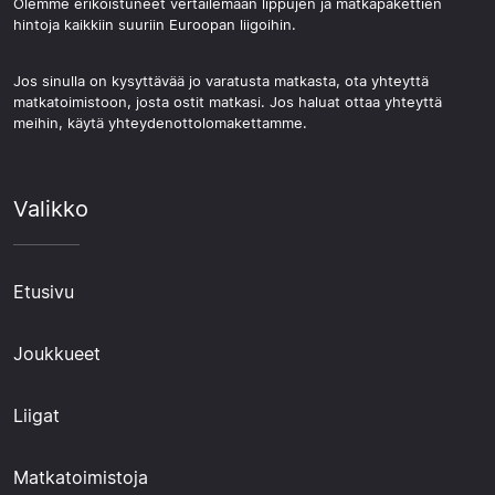
Olemme erikoistuneet vertailemaan lippujen ja matkapakettien
hintoja kaikkiin suuriin Euroopan liigoihin.
Jos sinulla on kysyttävää jo varatusta matkasta, ota yhteyttä
matkatoimistoon, josta ostit matkasi. Jos haluat ottaa yhteyttä
meihin, käytä yhteydenottolomakettamme.
Valikko
Etusivu
Joukkueet
Liigat
Matkatoimistoja