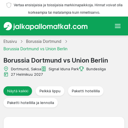
Vertaa ensisijaisia ja toissijaisia markkinapaikkoja. Hinnat voivat olla
korkeampia tai matalampia kuin nimellisarvo.
Etusivu
Etusivu
Borussia Dortmund
Borussia Dortmund vs Union Berlin
Joukkueet
Borussia Dortmund vs Union Berlin
Liigat
Dortmund, Saksa
Signal Iduna Park
Bundesliga
27 Helmikuu 2027
Matkatoimistoja
Näytä kaikki
Pelkkä lippu
Paketti hotellilla
Paketti hotellilla ja lennolla