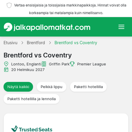
Vertaa ensisijaisia ja toissijaisia markkinapaikkoja. Hinnat voivat olla
korkeampia tai matalampia kuin nimellisarvo.
Etusivu
Etusivu
Brentford
Brentford vs Coventry
Brentford vs Coventry
Joukkueet
Lontoo, Englanti
Griffin Park
Premier League
Liigat
20 Helmikuu 2027
Matkatoimistoja
Näytä kaikki
Pelkkä lippu
Paketti hotellilla
Paketti hotellilla ja lennolla