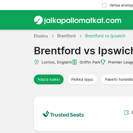
Vertaa ensisij
Etusivu
Brentford
Brentford vs Ipswich
Brentford vs Ipswic
Lontoo, Englanti
Griffin Park
Premier Leag
Näytä kaikki
Pelkkä lippu
Paketti hotellill