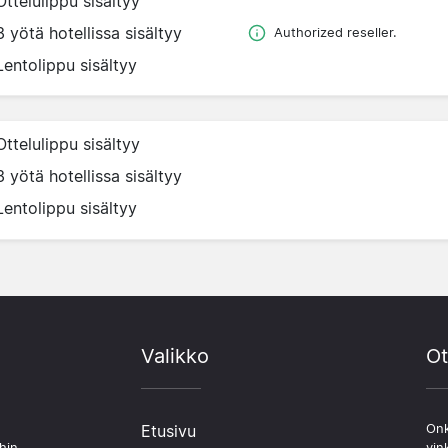
Ottelulippu sisältyy
3 yötä hotellissa sisältyy
Authorized reseller.
Lentolippu sisältyy
Ottelulippu sisältyy
3 yötä hotellissa sisältyy
Lentolippu sisältyy
Valikko
Ot
Etusivu
Onk
hin.
vin