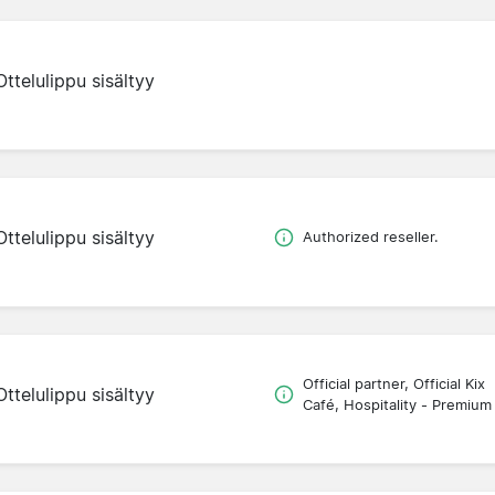
Ottelulippu sisältyy
Ottelulippu sisältyy
Authorized reseller.
Official partner, Official Kix
Ottelulippu sisältyy
Café, Hospitality - Premium