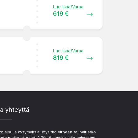
Lue lisää/Varaa
619 €
Lue lisää/Varaa
819 €
a yhteyttä
o sinulla kysymyksiä, löysitkö virheen tai haluatko
kata meille ottelusta? Täytä lomake, niin palaamme