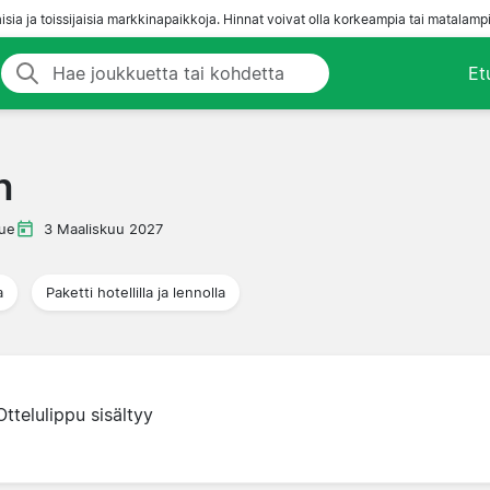
aisia ja toissijaisia markkinapaikkoja. Hinnat voivat olla korkeampia tai matalampi
Et
h
ue
3 Maaliskuu 2027
a
Paketti hotellilla ja lennolla
Ottelulippu sisältyy