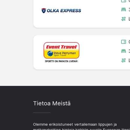
Tietoa Meistä
Olemme erikoistuneet vertailemaan lippujen ja
matkapakettien hintoja kaikkiin suuriin Euroopan liigoi