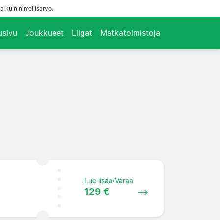
a kuin nimellisarvo.
usivu
Joukkueet
Liigat
Matkatoimistoja
Lue lisää/Varaa
129 €