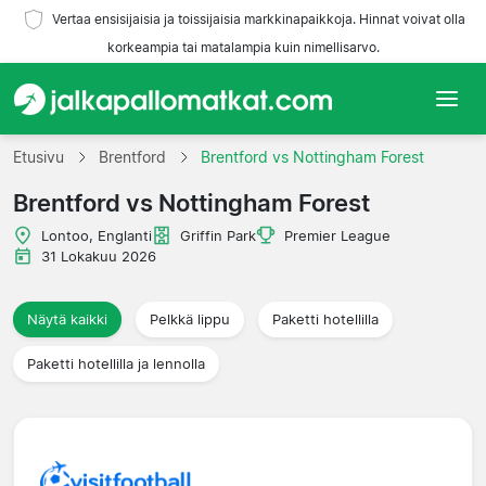
Vertaa ensisijaisia ja toissijaisia markkinapaikkoja. Hinnat voivat olla
korkeampia tai matalampia kuin nimellisarvo.
Etusivu
Etusivu
Brentford
Brentford vs Nottingham Forest
Brentford vs Nottingham Forest
Joukkueet
Lontoo, Englanti
Griffin Park
Premier League
Liigat
31 Lokakuu 2026
Matkatoimistoja
Näytä kaikki
Pelkkä lippu
Paketti hotellilla
Paketti hotellilla ja lennolla