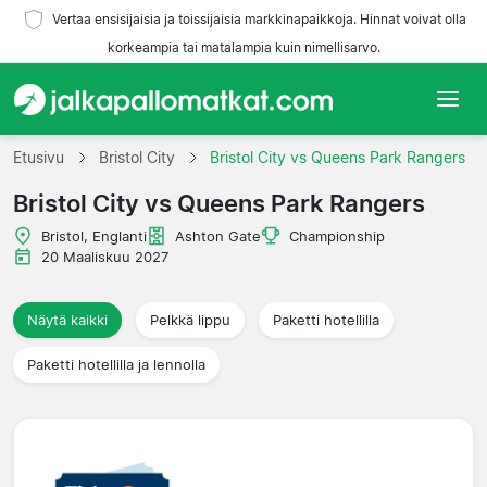
Vertaa ensisijaisia ja toissijaisia markkinapaikkoja. Hinnat voivat olla
korkeampia tai matalampia kuin nimellisarvo.
Etusivu
Etusivu
Bristol City
Bristol City vs Queens Park Rangers
Bristol City vs Queens Park Rangers
Joukkueet
Bristol, Englanti
Ashton Gate
Championship
Liigat
20 Maaliskuu 2027
Matkatoimistoja
Näytä kaikki
Pelkkä lippu
Paketti hotellilla
Paketti hotellilla ja lennolla