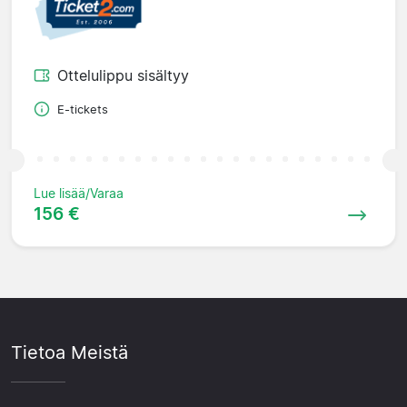
Ottelulippu sisältyy
E-tickets
Lue lisää/Varaa
156 €
Tietoa Meistä