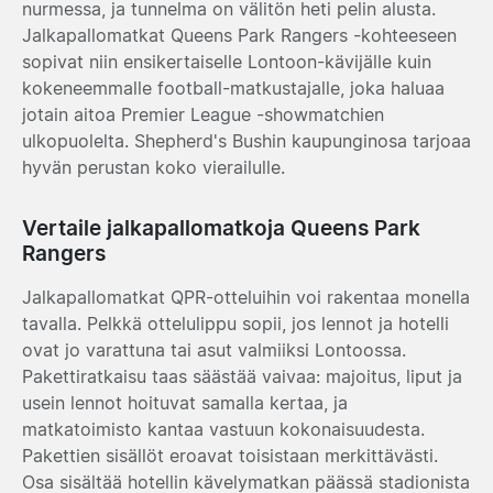
nurmessa, ja tunnelma on välitön heti pelin alusta.
Jalkapallomatkat Queens Park Rangers -kohteeseen
sopivat niin ensikertaiselle Lontoon-kävijälle kuin
kokeneemmalle football-matkustajalle, joka haluaa
jotain aitoa Premier League -showmatchien
ulkopuolelta. Shepherd's Bushin kaupunginosa tarjoaa
hyvän perustan koko vierailulle.
Vertaile jalkapallomatkoja Queens Park
Rangers
Jalkapallomatkat QPR-otteluihin voi rakentaa monella
tavalla. Pelkkä ottelulippu sopii, jos lennot ja hotelli
ovat jo varattuna tai asut valmiiksi Lontoossa.
Pakettiratkaisu taas säästää vaivaa: majoitus, liput ja
usein lennot hoituvat samalla kertaa, ja
matkatoimisto kantaa vastuun kokonaisuudesta.
Pakettien sisällöt eroavat toisistaan merkittävästi.
Osa sisältää hotellin kävelymatkan päässä stadionista