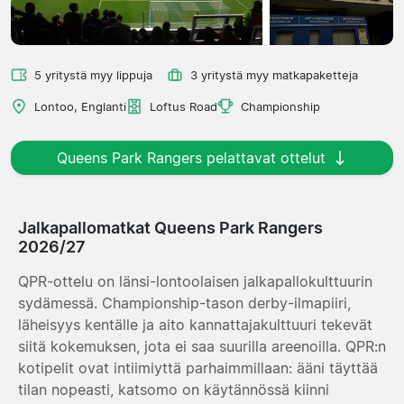
5 yritystä myy lippuja
3 yritystä myy matkapaketteja
Lontoo, Englanti
Loftus Road
Championship
Queens Park Rangers pelattavat ottelut
Jalkapallomatkat Queens Park Rangers
2026/27
QPR-ottelu on länsi-lontoolaisen jalkapallokulttuurin
sydämessä. Championship-tason derby-ilmapiiri,
läheisyys kentälle ja aito kannattajakulttuuri tekevät
siitä kokemuksen, jota ei saa suurilla areenoilla. QPR:n
kotipelit ovat intiimiyttä parhaimmillaan: ääni täyttää
tilan nopeasti, katsomo on käytännössä kiinni