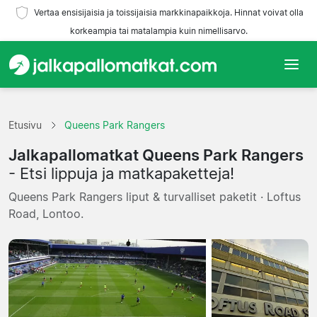
Vertaa ensisijaisia ja toissijaisia markkinapaikkoja. Hinnat voivat olla
korkeampia tai matalampia kuin nimellisarvo.
Etusivu
Etusivu
Queens Park Rangers
Joukkueet
Jalkapallomatkat Queens Park Rangers
Liigat
- Etsi lippuja ja matkapaketteja!
Queens Park Rangers liput & turvalliset paketit · Loftus
Matkatoimistoja
Road, Lontoo.