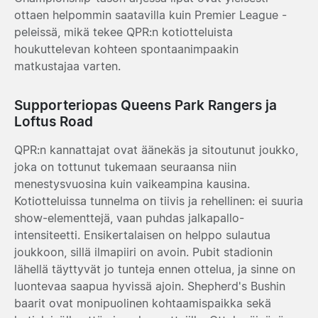
ottaen helpommin saatavilla kuin Premier League -
peleissä, mikä tekee QPR:n kotiotteluista
houkuttelevan kohteen spontaanimpaakin
matkustajaa varten.
Supporteriopas Queens Park Rangers ja
Loftus Road
QPR:n kannattajat ovat äänekäs ja sitoutunut joukko,
joka on tottunut tukemaan seuraansa niin
menestysvuosina kuin vaikeampina kausina.
Kotiotteluissa tunnelma on tiivis ja rehellinen: ei suuria
show-elementtejä, vaan puhdas jalkapallo-
intensiteetti. Ensikertalaisen on helppo sulautua
joukkoon, sillä ilmapiiri on avoin. Pubit stadionin
lähellä täyttyvät jo tunteja ennen ottelua, ja sinne on
luontevaa saapua hyvissä ajoin. Shepherd's Bushin
baarit ovat monipuolinen kohtaamispaikka sekä