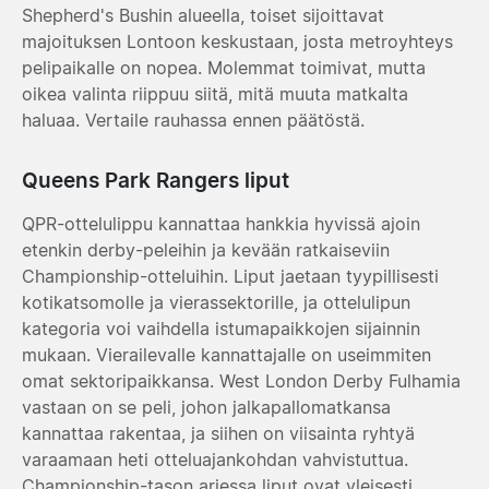
Shepherd's Bushin alueella, toiset sijoittavat
majoituksen Lontoon keskustaan, josta metroyhteys
pelipaikalle on nopea. Molemmat toimivat, mutta
oikea valinta riippuu siitä, mitä muuta matkalta
haluaa. Vertaile rauhassa ennen päätöstä.
Queens Park Rangers liput
QPR-ottelulippu kannattaa hankkia hyvissä ajoin
etenkin derby-peleihin ja kevään ratkaiseviin
Championship-otteluihin. Liput jaetaan tyypillisesti
kotikatsomolle ja vierassektorille, ja ottelulipun
kategoria voi vaihdella istumapaikkojen sijainnin
mukaan. Vierailevalle kannattajalle on useimmiten
omat sektoripaikkansa. West London Derby Fulhamia
vastaan on se peli, johon jalkapallomatkansa
kannattaa rakentaa, ja siihen on viisainta ryhtyä
varaamaan heti otteluajankohdan vahvistuttua.
Championship-tason arjessa liput ovat yleisesti