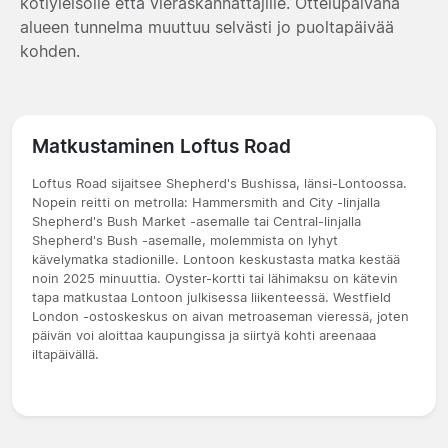
kotiyleisölle että vieraskannattajille. Ottelupäivänä
alueen tunnelma muuttuu selvästi jo puoltapäivää
kohden.
Matkustaminen Loftus Road
Loftus Road sijaitsee Shepherd's Bushissa, länsi-Lontoossa.
Nopein reitti on metrolla: Hammersmith and City -linjalla
Shepherd's Bush Market -asemalle tai Central-linjalla
Shepherd's Bush -asemalle, molemmista on lyhyt
kävelymatka stadionille. Lontoon keskustasta matka kestää
noin 2025 minuuttia. Oyster-kortti tai lähimaksu on kätevin
tapa matkustaa Lontoon julkisessa liikenteessä. Westfield
London -ostoskeskus on aivan metroaseman vieressä, joten
päivän voi aloittaa kaupungissa ja siirtyä kohti areenaaa
iltapäivällä.