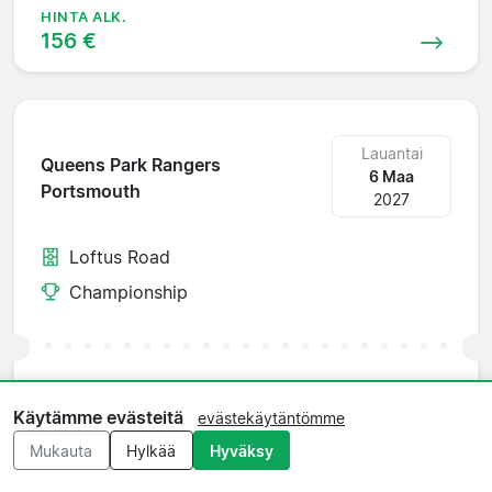
HINTA ALK.
156 €
Lauantai
Queens Park Rangers
6 Maa
Portsmouth
2027
Loftus Road
Championship
HINTA ALK.
79 €
Käytämme evästeitä
evästekäytäntömme
Mukauta
Hylkää
Hyväksy