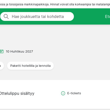
aisia ja toissijaisia markkinapaikkoja. Hinnat voivat olla korkeampia tai matalampi
Et
10 Huhtikuu 2027
a
Paketti hotellilla ja lennolla
Ottelulippu sisältyy
E-tickets