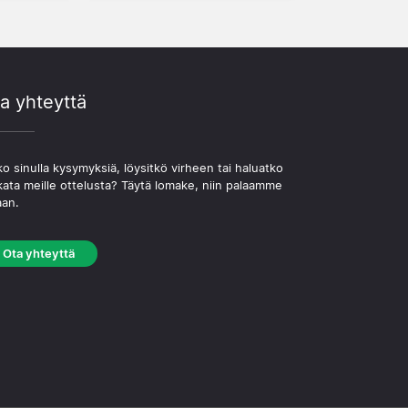
a yhteyttä
o sinulla kysymyksiä, löysitkö virheen tai haluatko
kata meille ottelusta? Täytä lomake, niin palaamme
aan.
Ota yhteyttä