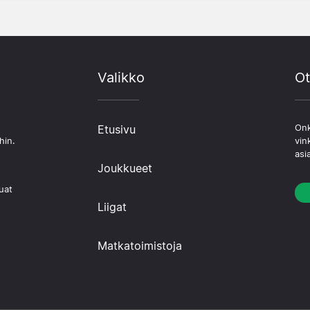
Valikko
Ot
Etusivu
Onk
hin.
vin
asi
Joukkueet
uat
Liigat
Matkatoimistoja