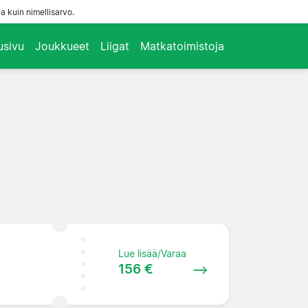
a kuin nimellisarvo.
usivu
Joukkueet
Liigat
Matkatoimistoja
Lue lisää/Varaa
156 €