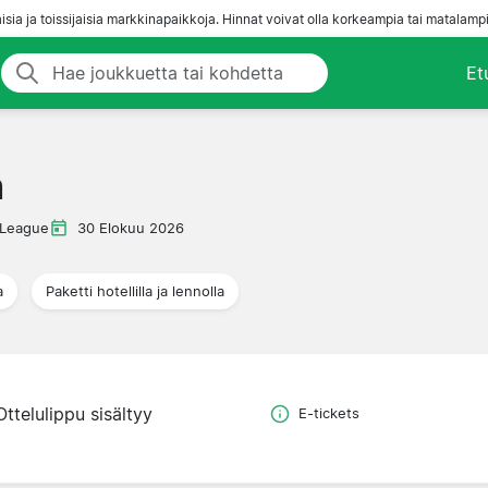
aisia ja toissijaisia markkinapaikkoja. Hinnat voivat olla korkeampia tai matalampi
Et
n
 League
30 Elokuu 2026
a
Paketti hotellilla ja lennolla
Ottelulippu sisältyy
E-tickets