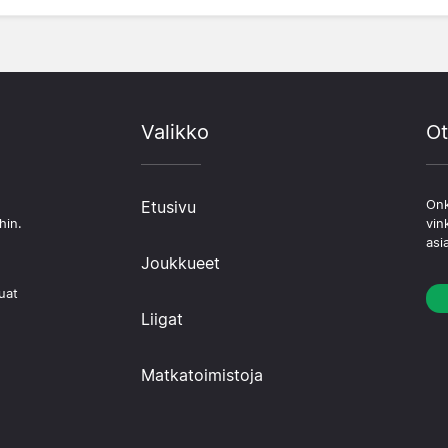
Valikko
Ot
Etusivu
Onk
hin.
vin
asi
Joukkueet
uat
Liigat
Matkatoimistoja