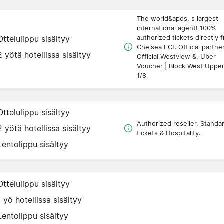
The world&apos, s largest
international agent! 100%
authorized tickets directly 
Ottelulippu sisältyy
Chelsea FC!, Official partner
2 yötä hotellissa sisältyy
Official Westview &, Uber
Voucher | Block West Uppe
1/8
Ottelulippu sisältyy
Authorized reseller. Standa
2 yötä hotellissa sisältyy
tickets & Hospitality.
Lentolippu sisältyy
Ottelulippu sisältyy
1 yö hotellissa sisältyy
Lentolippu sisältyy