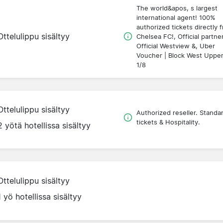
The world&apos, s largest
international agent! 100%
authorized tickets directly 
Ottelulippu sisältyy
Chelsea FC!, Official partner
Official Westview &, Uber
Voucher | Block West Uppe
1/8
Ottelulippu sisältyy
Authorized reseller. Standa
tickets & Hospitality.
2 yötä hotellissa sisältyy
Ottelulippu sisältyy
1 yö hotellissa sisältyy