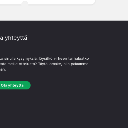
a yhteyttä
o sinulla kysymyksiä, löysitkö virheen tai haluatko
kata meille ottelusta? Täytä lomake, niin palaamme
aan.
Ota yhteyttä