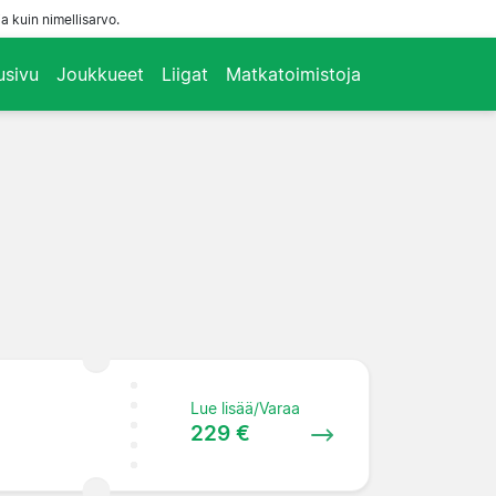
a kuin nimellisarvo.
usivu
Joukkueet
Liigat
Matkatoimistoja
Lue lisää/Varaa
229 €