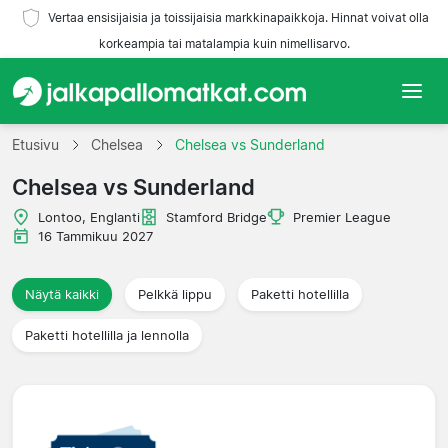
Vertaa ensisijaisia ja toissijaisia markkinapaikkoja. Hinnat voivat olla
korkeampia tai matalampia kuin nimellisarvo.
Etusivu
Etusivu
Chelsea
Chelsea vs Sunderland
Chelsea vs Sunderland
Joukkueet
Lontoo, Englanti
Stamford Bridge
Premier League
Liigat
16 Tammikuu 2027
Matkatoimistoja
Näytä kaikki
Pelkkä lippu
Paketti hotellilla
Paketti hotellilla ja lennolla