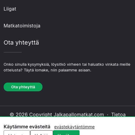
Liigat
Matkatoimistoja
Ota yhteyttä
Onko sinulla kysymyksiä, löysitkö virheen tai haluatko vinkata meille
ottelusta? Täytä lomake, niin palaamme asiaan.
Ota yhteyttä
© 2026 Copyright Jalkapallomatkat.com ·
Tietoa
Meistä
·
Ota yhteyttä
·
Tietosuojakäytäntö
·
Käytämme evästeitä
evästekäytäntömme
Evästekäytäntö
·
Toimituksellinen käytäntö