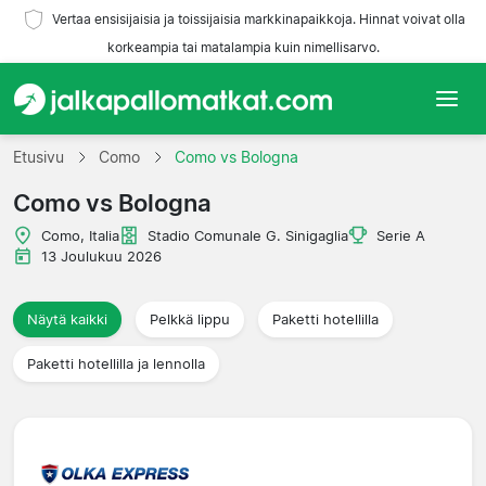
Vertaa ensisijaisia ja toissijaisia markkinapaikkoja. Hinnat voivat olla
korkeampia tai matalampia kuin nimellisarvo.
Etusivu
Etusivu
Como
Como vs Bologna
Como vs Bologna
Joukkueet
Como, Italia
Stadio Comunale G. Sinigaglia
Serie A
Liigat
13 Joulukuu 2026
Matkatoimistoja
Näytä kaikki
Pelkkä lippu
Paketti hotellilla
Paketti hotellilla ja lennolla