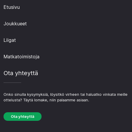
Etusivu
Joukkueet
Liigat
Matkatoimistoja
Ota yhteyttä
Onko sinulla kysymyksiä, löysitkö virheen tai haluatko vinkata meille
ottelusta? Täytä lomake, niin palaamme asiaan.
Ota yhteyttä