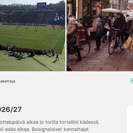
aketteja
026/27
telupäivä alkaa jo torilla tortellini kädessä,
li edes alkaa. Bolognalaiset kannattajat