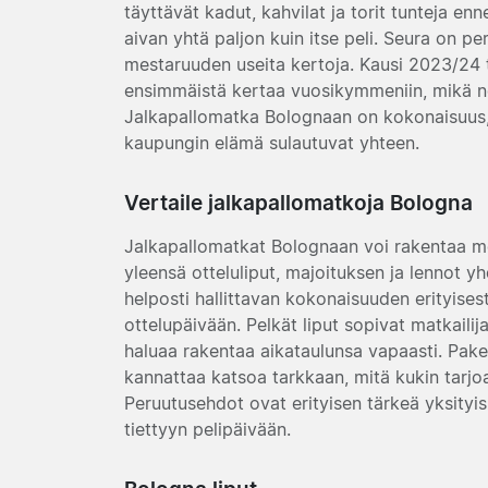
täyttävät kadut, kahvilat ja torit tunteja e
aivan yhtä paljon kuin itse peli. Seura on pe
mestaruuden useita kertoja. Kausi 2023/24 
ensimmäistä kertaa vuosikymmeniin, mikä nost
Jalkapallomatka Bolognaan on kokonaisuus, j
kaupungin elämä sulautuvat yhteen.
Vertaile jalkapallomatkoja Bologna
Jalkapallomatkat Bolognaan voi rakentaa mon
yleensä otteluliput, majoituksen ja lennot
helposti hallittavan kokonaisuuden erityisest
ottelupäivään. Pelkät liput sopivat matkailijal
haluaa rakentaa aikataulunsa vapaasti. Paket
kannattaa katsoa tarkkaan, mitä kukin tarjoa
Peruutusehdot ovat erityisen tärkeä yksityi
tiettyyn pelipäivään.