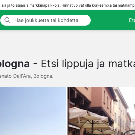
aisia ja toissijaisia markkinapaikkoja. Hinnat voivat olla korkeampia tai matalampi
Et
ologna
- Etsi lippuja ja mat
Renato Dall'Ara, Bologna.