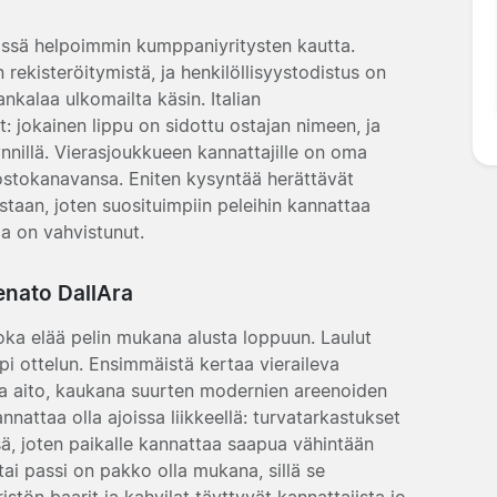
össä helpoimmin kumppaniyritysten kautta.
 rekisteröitymistä, ja henkilöllisyystodistus on
nkalaa ulkomailta käsin. Italian
et: jokainen lippu on sidottu ostajan nimeen, ja
ynnillä. Vierasjoukkueen kannattajille on oma
t ostokanavansa. Eniten kysyntää herättävät
aan, joten suosituimpiin peleihin kannattaa
ma on vahvistunut.
enato DallAra
oka elää pelin mukana alusta loppuun. Laulut
äpi ottelun. Ensimmäistä kertaa vieraileva
ja aito, kaukana suurten modernien areenoiden
nattaa olla ajoissa liikkeellä: turvatarkastukset
sä, joten paikalle kannattaa saapua vähintään
 tai passi on pakko olla mukana, sillä se
stön baarit ja kahvilat täyttyvät kannattajista jo