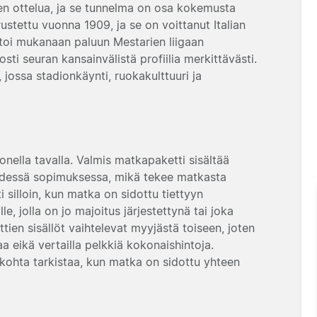
nnen ottelua, ja se tunnelma on osa kokemusta
rustettu vuonna 1909, ja se on voittanut Italian
toi mukanaan paluun Mestarien liigaan
i seuran kansainvälistä profiilia merkittävästi.
ossa stadionkäynti, ruokakulttuuri ja
ella tavalla. Valmis matkapaketti sisältää
 yhdessä sopimuksessa, mikä tekee matkasta
i silloin, kun matka on sidottu tiettyyn
le, jolla on jo majoitus järjestettynä tai joka
tien sisällöt vaihtelevat myyjästä toiseen, joten
a eikä vertailla pelkkiä kokonaishintoja.
skohta tarkistaa, kun matka on sidottu yhteen