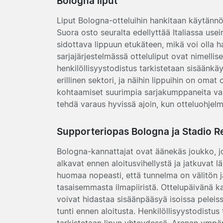
Bologna liput
Liput Bologna-otteluihin hankitaan käytänn
Suora osto seuralta edellyttää Italiassa usein
sidottava lippuun etukäteen, mikä voi olla ha
sarjajärjestelmässä otteluliput ovat nimellis
henkilöllisyystodistus tarkistetaan sisäänkä
erillinen sektori, ja näihin lippuihin on oma
kohtaamiset suurimpia sarjakumppaneita vast
tehdä varaus hyvissä ajoin, kun otteluohjel
Supporteriopas Bologna ja Stadio R
Bologna-kannattajat ovat äänekäs joukko, j
alkavat ennen aloitusvihellystä ja jatkuvat l
huomaa nopeasti, että tunnelma on välitön 
tasaisemmasta ilmapiiristä. Ottelupäivänä kan
voivat hidastaa sisäänpääsyä isoissa peleis
tunti ennen aloitusta. Henkilöllisyystodistus
tarkistetaan lipun yhteydessä. Arenan ympäri