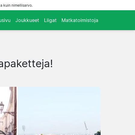
a kuin nimellisarvo.
usivu
Joukkueet
Liigat
Matkatoimistoja
kapaketteja!