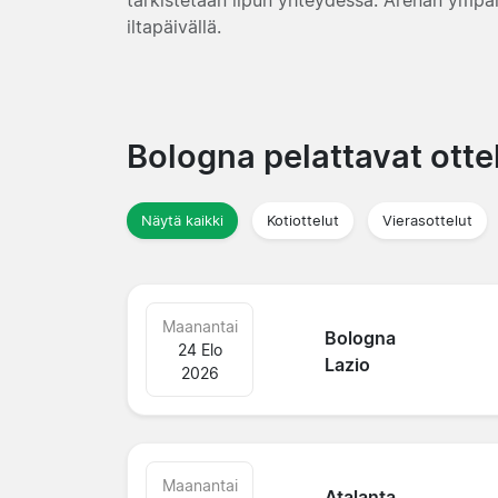
iltapäivällä.
Bologna pelattavat otte
Näytä kaikki
Kotiottelut
Vierasottelut
Maanantai
Bologna
24 Elo
Lazio
2026
Maanantai
Atalanta